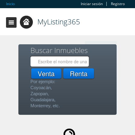
Inicio
Iniciar sesión
Registro
MyListing365
Buscar Inmuebles
Por ejemplo:
Coyoacán,
Zapopan,
Guadalajara,
Monterrey, etc.