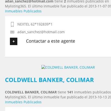
adan_sanchez@hotmail.com
tiene
2
inmuebles publicados en
Mylisting365. El último inmueble fue publicado el 2013-11-07 0
Inmuebles Publicados
NEXTEL 62*192839*1
adan_sanchez@hotmail.com
Contactar a este agente
Tu nombre
*
Tu Email
*
COLDWELL BANKER, COLIMAR
COLDWELL BANKER, COLIMAR
tiene
141
inmuebles publicados
Tu Teléfono
Mylisting365. El último inmueble fue publicado el 2013-10-13 2
Inmuebles Publicados
Tu Mensaje
*