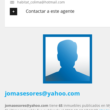
habitat_colima@hotmail.com
Contactar a este agente
Tu nombre
*
Tu Email
*
Tu Teléfono
Tu Mensaje
*
jomasesores@yahoo.com
jomasesores@yahoo.com
tiene
65
inmuebles publicados en My