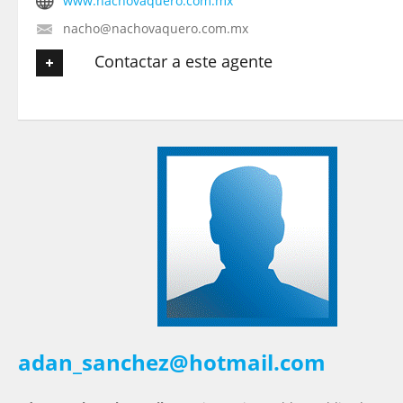
www.nachovaquero.com.mx
nacho@nachovaquero.com.mx
Contactar a este agente
Tu nombre
*
Tu Email
*
Tu Teléfono
Tu Mensaje
*
adan_sanchez@hotmail.com