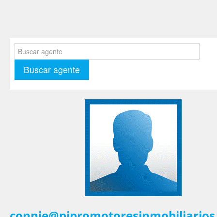
connie@pipromotoresinmobiliario