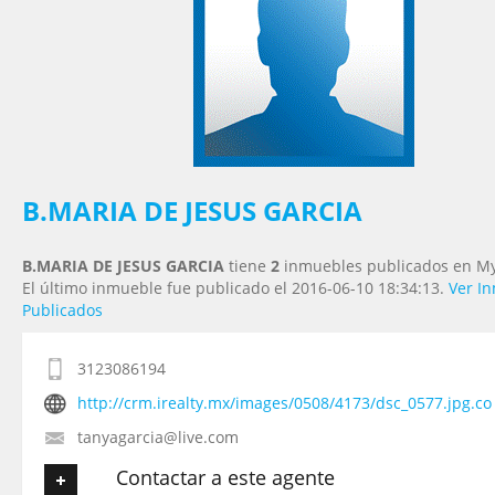
Tu Teléfono
Tu Mensaje
*
B.MARIA DE JESUS GARCIA
B.MARIA DE JESUS GARCIA
tiene
2
inmuebles publicados en Myl
El último inmueble fue publicado el 2016-06-10 18:34:13.
Ver I
Publicados
3123086194
http://crm.irealty.mx/images/0508/4173/dsc_0577.jpg.co
tanyagarcia@live.com
Contactar a este agente