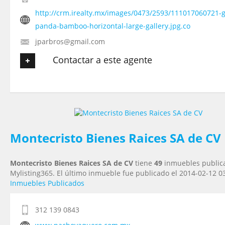
http://crm.irealty.mx/images/0473/2593/111017060721-g
panda-bamboo-horizontal-large-gallery.jpg.co
jparbros@gmail.com
Contactar a este agente
Tu nombre
*
Tu Email
*
Montecristo Bienes Raices SA de CV
Montecristo Bienes Raices SA de CV
tiene
49
inmuebles public
Tu Teléfono
Mylisting365. El último inmueble fue publicado el 2014-02-12 0
Inmuebles Publicados
Tu Mensaje
*
312 139 0843