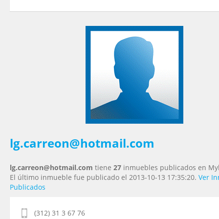
Tu nombre
*
Tu Email
*
Tu Teléfono
Tu Mensaje
*
lg.carreon@hotmail.com
lg.carreon@hotmail.com
tiene
27
inmuebles publicados en Myl
El último inmueble fue publicado el 2013-10-13 17:35:20.
Ver I
Publicados
(312) 31 3 67 76