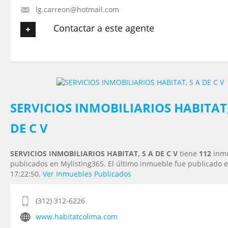
lg.carreon@hotmail.com
Contactar a este agente
Tu nombre
*
Tu Email
*
SERVICIOS INMOBILIARIOS HABITAT,
DE C V
Tu Teléfono
SERVICIOS INMOBILIARIOS HABITAT, S A DE C V
tiene
112
inm
publicados en Mylisting365. El último inmueble fue publicado e
Tu Mensaje
*
17:22:50.
Ver Inmuebles Publicados
(312) 312-6226
www.habitatcolima.com