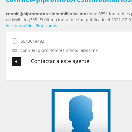
connie@pipromotoresinmobiliarios.mx
tiene
3751
inmuebles 
en Mylisting365. El último inmueble fue publicado el 2021-07-0
Ver Inmuebles Publicados
5543618492
connie@pipromotoresinmobiliarios.mx
Contactar a este agente
Tu nombre
*
Tu Email
*
Tu Teléfono