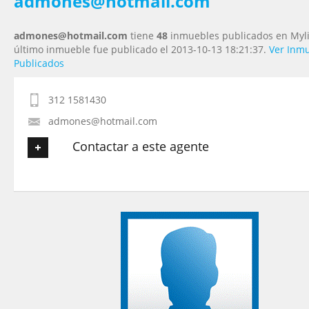
admones@hotmail.com
admones@hotmail.com
tiene
48
inmuebles publicados en Myli
último inmueble fue publicado el 2013-10-13 18:21:37.
Ver Inm
Publicados
312 1581430
admones@hotmail.com
Contactar a este agente
Tu nombre
*
Tu Email
*
Tu Teléfono