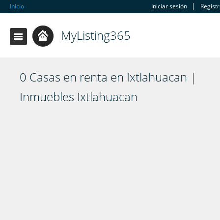
Inicio
Iniciar sesión
Regist
MyListing365
0 Casas en renta en Ixtlahuacan |
Inmuebles Ixtlahuacan