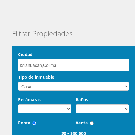
Filtrar Propiedades
Ciudad
Tipo de inmueble
Recámaras
Baños
Renta
Venta
$0
-
$30 000