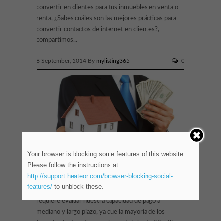
convertir en clientes para tus inmuebles en venta o
renta, ¿Sabes cuáles son las mejores prácticas para
convertir contactos de internet en clientes?,
compartimos...
8 September, 2014 By
mylisting365
0
Your browser is blocking some features of this website.
Please follow the instructions at
8 tips para elegir un crédito hipotecario
http://support.heateor.com/browser-blocking-social-
Adquirir una casa-habitación mediante un crédito
features/
to unblock these.
hipotecario es una decisión muy importante que
requiere evaluar nuestra capacidad de pago a
mediano y largo plazo, ya que la mayoría de los