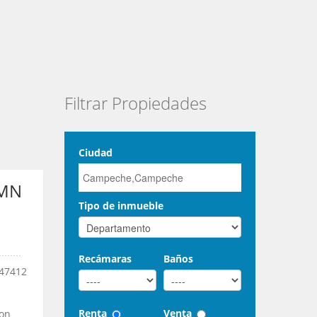
Filtrar Propiedades
Ciudad
 MN
Tipo de inmueble
Recámaras
Baños
447412
Renta
Venta
ton