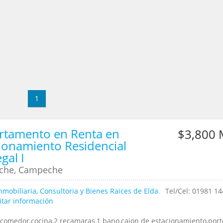
1
rtamento en Renta en
$3,800
ionamiento Residencial
gal I
che, Campeche
nmobiliaria, Consultoria y Bienes Raices de Elda
Tel/Cel: 01981 1
itar información
-comedor,cocina,2 recamaras,1 bano,cajon de estacionamiento,por