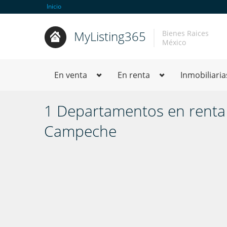
Inicio
MyListing365
Bienes Raices
México
En venta
En renta
Inmobiliaria
1 Departamentos en rent
Campeche