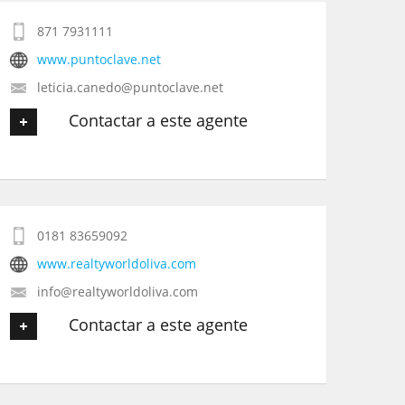
871 7931111
Tu Email
*
www.puntoclave.net
leticia.canedo@puntoclave.net
Tu Teléfono
Contactar a este agente
Tu Mensaje
*
Tu nombre
*
0181 83659092
Tu Email
*
www.realtyworldoliva.com
info@realtyworldoliva.com
Tu Teléfono
Contactar a este agente
Tu Mensaje
*
Tu nombre
*