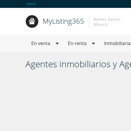
Inicio
MyListing365
Bienes Raices
México
En venta
En renta
Inmobiliaria
Agentes inmobiliarios y Ag