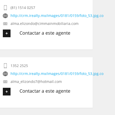
(81) 1514 0257
Tu Email
*
http://crm.irealty.mx/images/0181/0159/foto_53.jpg.co
alma.elizondo@cimmainmobiliaria.com
Tu Teléfono
Contactar a este agente
Tu Mensaje
*
Tu nombre
*
1352 2525
Tu Email
*
http://crm.irealty.mx/images/0181/0159/foto_53.jpg.co
alma_elizondo7@hotmail.com
Tu Teléfono
Contactar a este agente
Tu Mensaje
*
Tu nombre
*