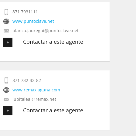
871 7931111
Tu Email
*
www.puntoclave.net
blanca.jauregui@puntoclave.net
Tu Teléfono
Contactar a este agente
Tu Mensaje
*
Tu nombre
*
871 732-32-82
Tu Email
*
www.remaxlaguna.com
lupitaleal@remax.net
Tu Teléfono
Contactar a este agente
Tu Mensaje
*
Tu nombre
*