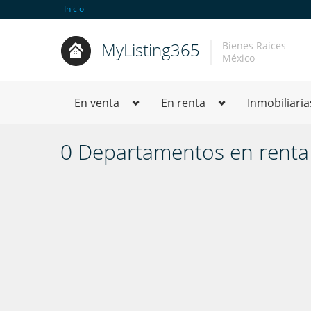
Inicio
MyListing365
Bienes Raices
México
En venta
En renta
Inmobiliaria
0 Departamentos en renta e