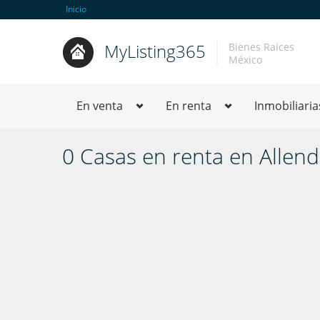
Inicio
MyListing365
Bienes Raices
México
En venta
En renta
Inmobiliaria
0 Casas en renta en Allen