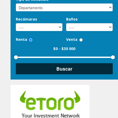
Recámaras
Baños
Renta
Venta
$0
-
$30 000