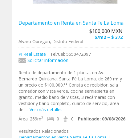
Departamento en Renta en Santa Fe La Loma
$100,000 MXN
$/m2 = $ 372
Alvaro Obregon, Distrito Federal
Pi Real Estate
Tel/Cel: 5550472097
Solicitar información
Renta de departamento de 1 planta, en Av.
Bernardo Quintana, Santa Fé La Loma, de 269 m² y
un precio de $100,000.°° Consta de recibidor, sala
comedor con vista verde, cocina semiabierta en
granito, medio baño de visitas, 3 recámaras con
vestidor y baño completo, cuarto de servicio, área
de l...
Ver más detalles
2
Área:
269m
0
0
Publicado:
09/08/2026
Resultados Relacionados:
Departamentos en venta Santa Fe La Loma
|