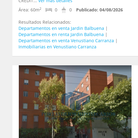
CRÉDIT...
Ver más detalles
2
Área:
60m
0
0
Publicado:
04/08/2026
Resultados Relacionados:
Departamentos en venta Jardin Balbuena
|
Departamentos en renta Jardin Balbuena
|
Departamentos en venta Venustiano Carranza
|
Inmobiliarias en Venustiano Carranza