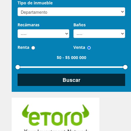
Tipo de inmueble
Recámaras
Baños
Renta
Venta
$0
-
$5 000 000