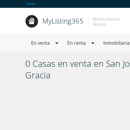
Inicio
MyListing365
Bienes Raices
México
En venta
En renta
Inmobiliaria
0 Casas en venta en San J
Gracia