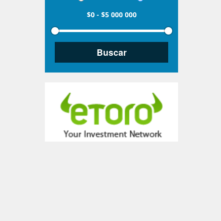
$0
-
$5 000 000