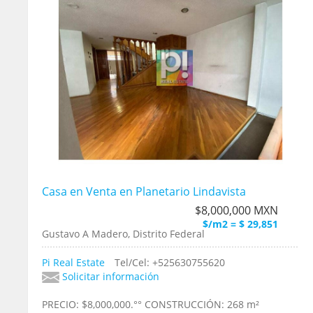
Casa en Venta en Planetario Lindavista
$8,000,000 MXN
$/m2 = $ 29,851
Gustavo A Madero, Distrito Federal
Pi Real Estate
Tel/Cel: +525630755620
Solicitar información
PRECIO: $8,000,000.°° CONSTRUCCIÓN: 268 m²