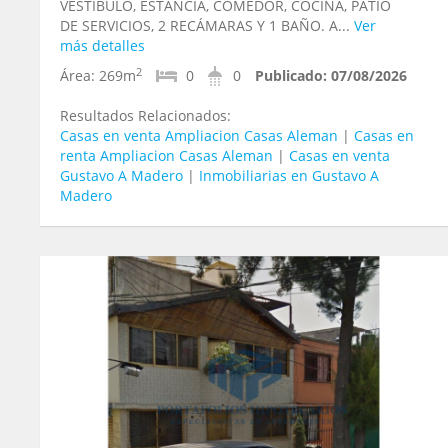
VESTÍBULO, ESTANCIA, COMEDOR, COCINA, PATIO
DE SERVICIOS, 2 RECÁMARAS Y 1 BAÑO. A...
Ver
más detalles
2
Área:
269m
0
0
Publicado:
07/08/2026
Resultados Relacionados:
Casas en venta Ampliacion Casas Aleman
|
Casas en
renta Ampliacion Casas Aleman
|
Casas en venta
Gustavo A Madero
|
Inmobiliarias en Gustavo A
Madero