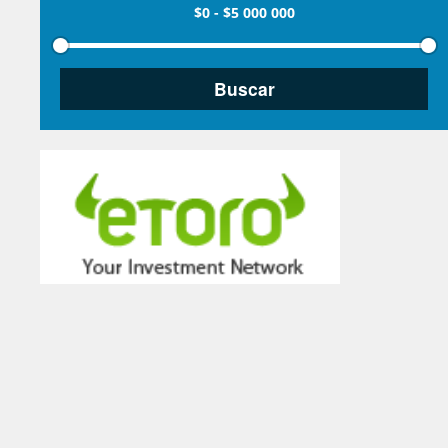
$0
-
$5 000 000