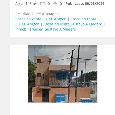
2
Área:
145m
0
0
Publicado:
09/08/2026
Resultados Relacionados:
Casas en venta C.T.M. Aragon
|
Casas en renta
C.T.M. Aragon
|
Casas en venta Gustavo A Madero
|
Inmobiliarias en Gustavo A Madero