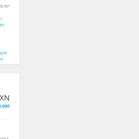
60 m²
n
es
rque
an
MXN
0,000
oapa,