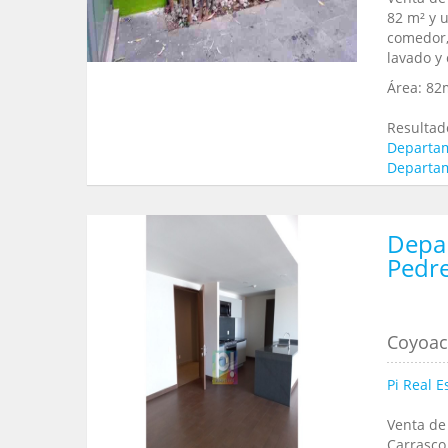
82 m² y 
comedor, 
lavado y 
Área:
82
Resultad
Departam
Departam
Depa
Pedre
Coyoaca
Pi Real E
Venta de
Carrasco