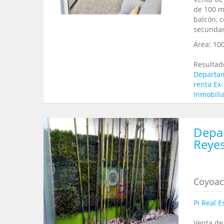
de 100 m
balcón, c
secundari
Área:
10
Resultad
Departam
renta Ex
Inmobili
Depa
Reye
Coyoaca
Pi Real E
Venta de