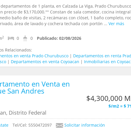
 departamentos de 1 planta, en Calzada La Viga, Prado Churubusco
n precio de $3,170,000.°° Constan de sala comedor, cocina integral
medio baño de visitas, 2 recámaras con clóset, 1 baño completo, ro
rivado, área de lavado y cochera techada con portón ...
Ver más
2
m
0
0
Publicado:
02/08/2026
os Relacionados:
entos en venta Prado Churubusco
|
Departamentos en renta Pra
sco
|
Departamentos en venta Coyoacan
|
Inmobiliarias en Coyoa
rtamento en Venta en
ue San Andres
$4,300,000 
$/m2 = $ 7
n, Distrito Federal
state
Tel/Cel: 5550472097
Solicitar información