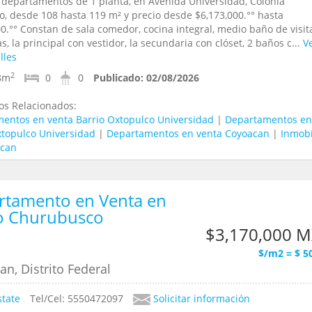
 departamentos de 1 planta, en Avenida Universidad, Colonia
o, desde 108 hasta 119 m² y precio desde $6,173,000.°° hasta
0.°° Constan de sala comedor, cocina integral, medio baño de visita
, la principal con vestidor, la secundaria con clóset, 2 baños c...
V
lles
2
8m
0
0
Publicado:
02/08/2026
os Relacionados:
entos en venta Barrio Oxtopulco Universidad
|
Departamentos en
xtopulco Universidad
|
Departamentos en venta Coyoacan
|
Inmobi
acan
rtamento en Venta en
o Churubusco
$3,170,000 
$/m2 = $ 5
n, Distrito Federal
state
Tel/Cel: 5550472097
Solicitar información