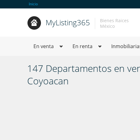
Inicio
MyListing365
Bienes Raices
México
En venta
En renta
Inmobiliaria
147 Departamentos en ven
Coyoacan