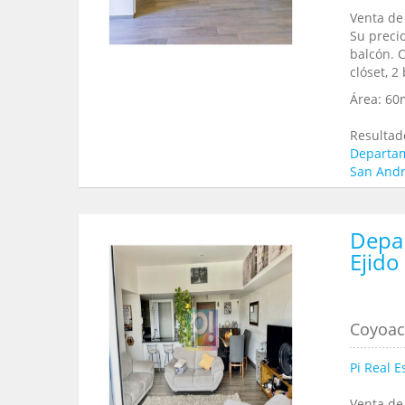
Venta de
Su precio
balcón. 
clóset, 2
Área:
60
Resultad
Departam
San And
Depar
Ejido
Coyoaca
Pi Real E
Venta de