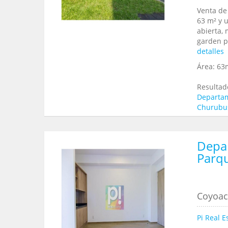
Venta de
63 m² y u
abierta, 
garden p
detalles
Área:
63
Resultad
Departam
Churubu
Depa
Parq
Coyoaca
Pi Real E