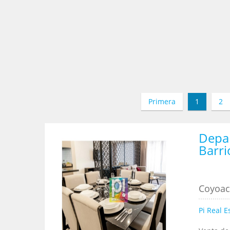
Primera
1
2
Depa
Barri
Coyoaca
Pi Real E