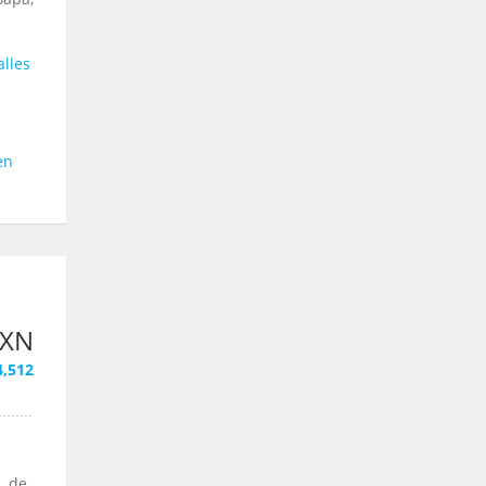
l
lles
en
|
MXN
4,512
, de