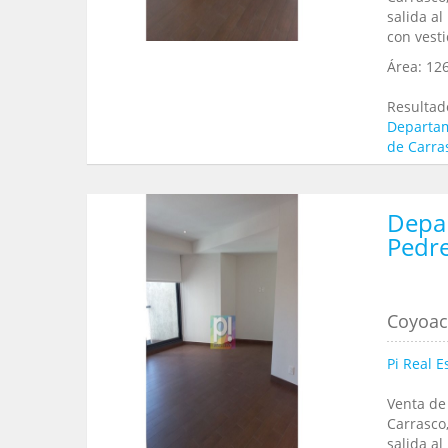
salida al
con vesti
Área:
12
Resultad
Departam
de Carra
Depa
Pedre
Coyoaca
Pi Real E
Venta de
Carrasco
salida al