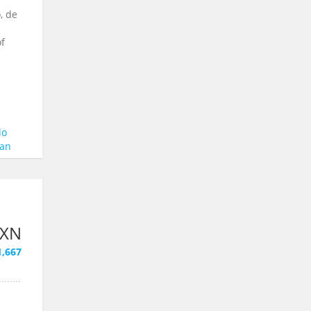
, de
of
do
can
MXN
1,667