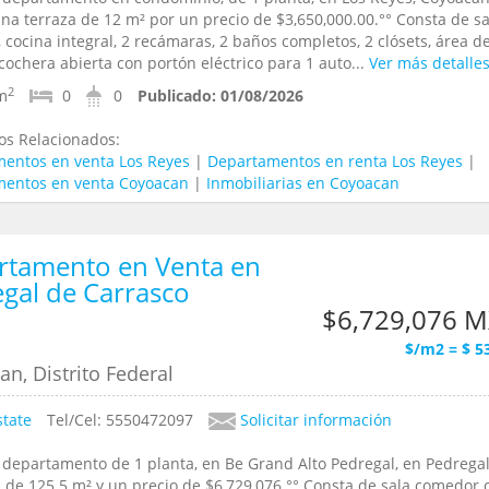
una terraza de 12 m² por un precio de $3,650,000.00.°° Consta de sa
cocina integral, 2 recámaras, 2 baños completos, 2 clósets, área d
cochera abierta con portón eléctrico para 1 auto...
Ver más detalle
2
m
0
0
Publicado:
01/08/2026
os Relacionados:
entos en venta Los Reyes
|
Departamentos en renta Los Reyes
|
entos en venta Coyoacan
|
Inmobiliarias en Coyoacan
rtamento en Venta en
gal de Carrasco
$6,729,076 
$/m2 = $ 5
n, Distrito Federal
state
Tel/Cel: 5550472097
Solicitar información
 departamento de 1 planta, en Be Grand Alto Pedregal, en Pedrega
, de 125.5 m² y un precio de $6,729,076.°° Consta de sala comedor 