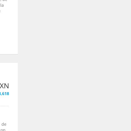
la
e
s
MXN
3,618
l de
con