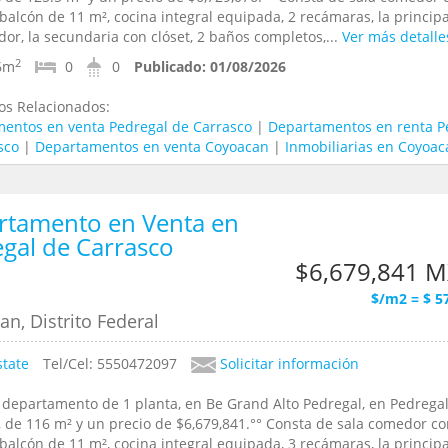
 balcón de 11 m², cocina integral equipada, 2 recámaras, la principa
dor, la secundaria con clóset, 2 baños completos,...
Ver más detalle
2
6m
0
0
Publicado:
01/08/2026
os Relacionados:
entos en venta Pedregal de Carrasco
|
Departamentos en renta P
sco
|
Departamentos en venta Coyoacan
|
Inmobiliarias en Coyoac
rtamento en Venta en
gal de Carrasco
$6,679,841 
$/m2 = $ 5
n, Distrito Federal
state
Tel/Cel: 5550472097
Solicitar información
 departamento de 1 planta, en Be Grand Alto Pedregal, en Pedrega
, de 116 m² y un precio de $6,679,841.°° Consta de sala comedor c
 balcón de 11 m², cocina integral equipada, 3 recámaras, la principa