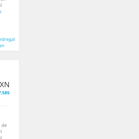
l
s
edregal
an
MXN
7,585
l de
on
l