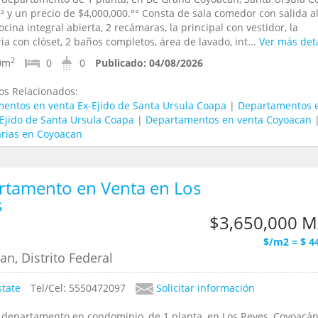
² y un precio de $4,000,000.°° Consta de sala comedor con salida a
ocina integral abierta, 2 recámaras, la principal con vestidor, la
a con clóset, 2 baños completos, área de lavado, int...
Ver más deta
2
0m
0
0
Publicado:
04/08/2026
os Relacionados:
entos en venta Ex-Ejido de Santa Ursula Coapa
|
Departamentos 
-Ejido de Santa Ursula Coapa
|
Departamentos en venta Coyoacan
arias en Coyoacan
rtamento en Venta en Los
s
$3,650,000 
$/m2 = $ 4
n, Distrito Federal
state
Tel/Cel: 5550472097
Solicitar información
 departamento en condominio, de 1 planta, en Los Reyes, Coyoacán