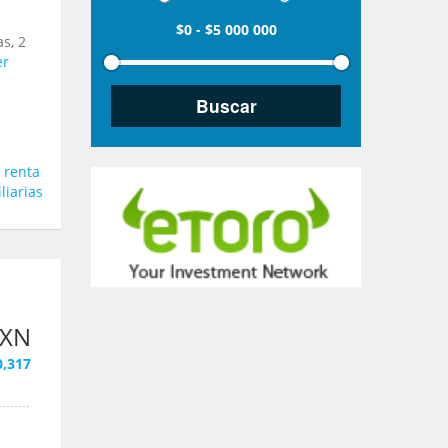
$0
-
$5 000 000
s, 2
er
 renta
liarias
MXN
0,317