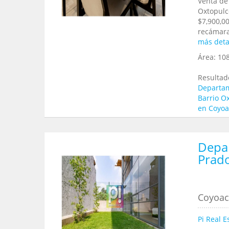
Venta de
Oxtopulc
$7,900,00
recámaras
más deta
Área:
10
Resultad
Departam
Barrio O
en Coyo
Depa
Prad
Coyoaca
Pi Real E