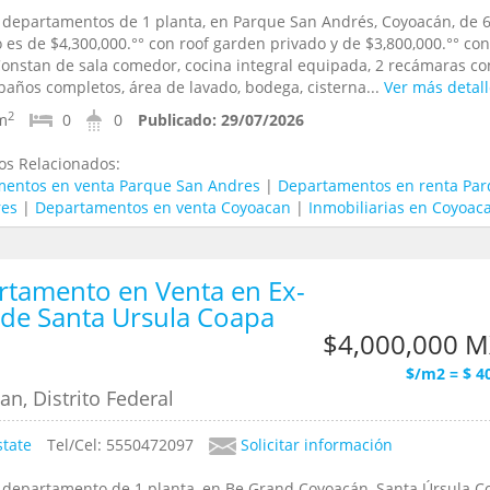
 departamentos de 1 planta, en Parque San Andrés, Coyoacán, de 
 es de $4,300,000.°° con roof garden privado y de $3,800,000.°° con
Constan de sala comedor, cocina integral equipada, 2 recámaras co
 baños completos, área de lavado, bodega, cisterna...
Ver más detall
2
m
0
0
Publicado:
29/07/2026
os Relacionados:
entos en venta Parque San Andres
|
Departamentos en renta Pa
res
|
Departamentos en venta Coyoacan
|
Inmobiliarias en Coyoac
tamento en Venta en Ex-
 de Santa Ursula Coapa
$4,000,000 
$/m2 = $ 4
n, Distrito Federal
state
Tel/Cel: 5550472097
Solicitar información
 departamento de 1 planta, en Be Grand Coyoacán, Santa Úrsula C