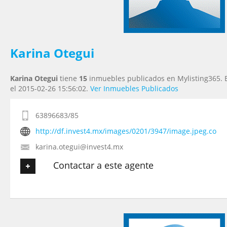
Tu Mensaje
*
Karina Otegui
Karina Otegui
tiene
15
inmuebles publicados en Mylisting365. E
el 2015-02-26 15:56:02.
Ver Inmuebles Publicados
63896683/85
http://df.invest4.mx/images/0201/3947/image.jpeg.co
karina.otegui@invest4.mx
Contactar a este agente
Tu nombre
*