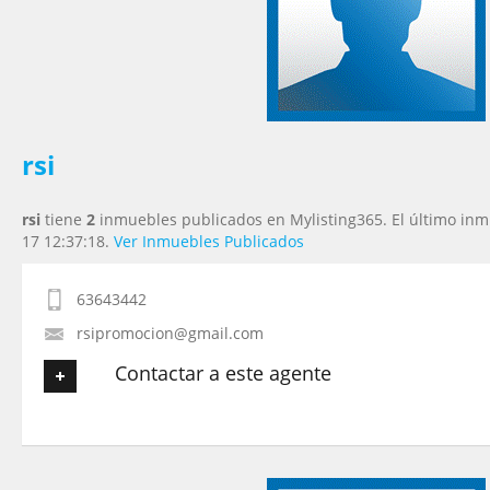
Tu Teléfono
Tu Mensaje
*
rsi
rsi
tiene
2
inmuebles publicados en Mylisting365. El último inm
17 12:37:18.
Ver Inmuebles Publicados
63643442
rsipromocion@gmail.com
Contactar a este agente
Tu nombre
*