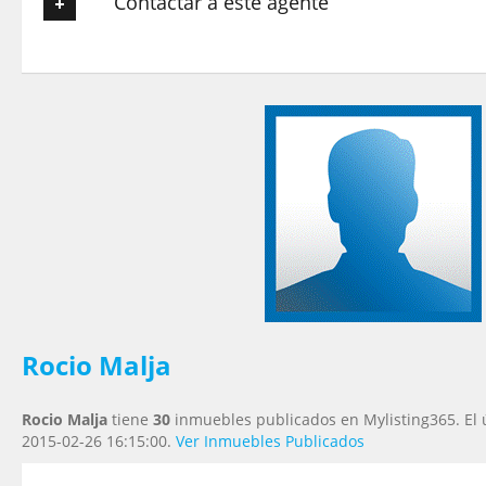
Contactar a este agente
Tu nombre
*
Tu Email
*
Tu Teléfono
Tu Mensaje
*
Rocio Malja
Rocio Malja
tiene
30
inmuebles publicados en Mylisting365. El 
2015-02-26 16:15:00.
Ver Inmuebles Publicados