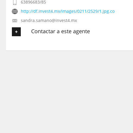
63896683/85
http://df.invest4.mx/images/0211/2529/1.jpg.co
sandra.samano@invest4.mx
Contactar a este agente
Tu nombre
*
Tu Email
*
Tu Teléfono
Tu Mensaje
*