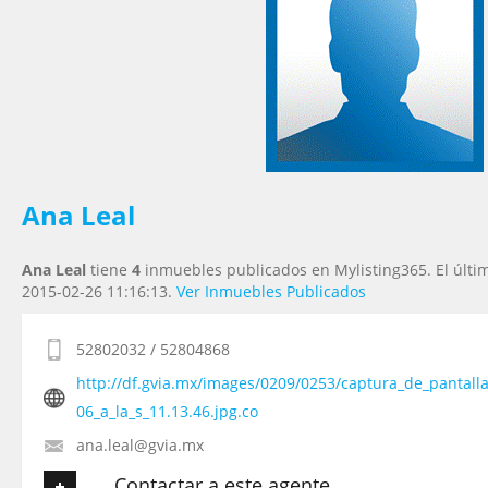
Tu Email
*
Tu Teléfono
Tu Mensaje
*
Ana Leal
Ana Leal
tiene
4
inmuebles publicados en Mylisting365. El últi
2015-02-26 11:16:13.
Ver Inmuebles Publicados
52802032 / 52804868
http://df.gvia.mx/images/0209/0253/captura_de_pantall
06_a_la_s_11.13.46.jpg.co
ana.leal@gvia.mx
Contactar a este agente