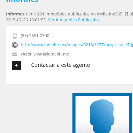
Informes
tiene
261
inmuebles publicados en Mylisting365. El ú
2015-02-26 16:01:55.
Ver Inmuebles Publicados
(55) 2581.0300
http://www.lomelin.mx/images/0213/1057/progreso_17.j
victor_vivar@lomelin.mx
Contactar a este agente
Tu nombre
*
Tu Email
*
Tu Teléfono