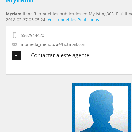
Myriam
tiene
3
inmuebles publicados en Mylisting365. El últim
2018-02-27 03:05:24.
Ver Inmuebles Publicados
5562944420
mpineda_mendoza@hotmail.com
Contactar a este agente
Tu nombre
*
Tu Email
*
Tu Teléfono