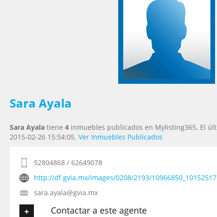
Tu Email
*
Tu Teléfono
Tu Mensaje
*
Sara Ayala
Sara Ayala
tiene
4
inmuebles publicados en Mylisting365. El úl
2015-02-26 15:54:05.
Ver Inmuebles Publicados
52804868 / 62649078
http://df.gvia.mx/images/0208/2193/10966850_1015251
sara.ayala@gvia.mx
Contactar a este agente