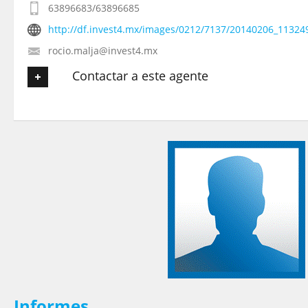
63896683/63896685
http://df.invest4.mx/images/0212/7137/20140206_113249
rocio.malja@invest4.mx
Contactar a este agente
Tu nombre
*
Tu Email
*
Tu Teléfono
Tu Mensaje
*
Informes