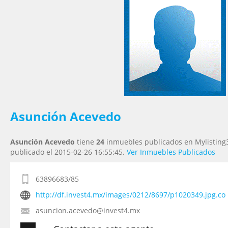
Tu Email
*
Tu Teléfono
Tu Mensaje
*
Asunción Acevedo
Asunción Acevedo
tiene
24
inmuebles publicados en Mylisting3
publicado el 2015-02-26 16:55:45.
Ver Inmuebles Publicados
63896683/85
http://df.invest4.mx/images/0212/8697/p1020349.jpg.co
asuncion.acevedo@invest4.mx