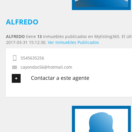
Tu Mensaje
*
ALFREDO
ALFREDO
tiene
13
inmuebles publicados en Mylisting365. El úl
2017-03-31 15:12:30.
Ver Inmuebles Publicados
5545635256
cayondos56@hotmail.com
Contactar a este agente
Tu nombre
*
Tu Email
*