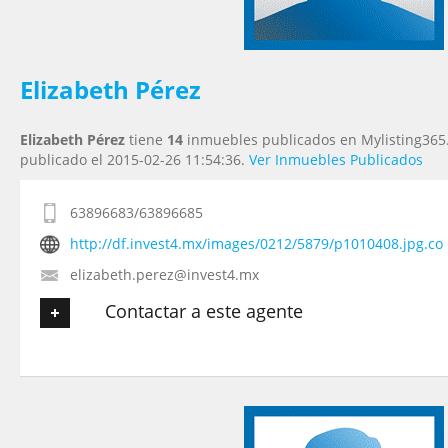
Tu Mensaje
*
Elizabeth Pérez
Elizabeth Pérez
tiene
14
inmuebles publicados en Mylisting365.
publicado el 2015-02-26 11:54:36.
Ver Inmuebles Publicados
63896683/63896685
http://df.invest4.mx/images/0212/5879/p1010408.jpg.co
elizabeth.perez@invest4.mx
Contactar a este agente
Tu nombre
*