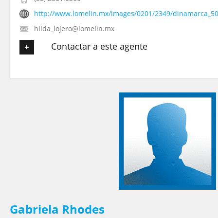
http://www.lomelin.mx/images/0201/2349/dinamarca_50_
hilda_lojero@lomelin.mx
Contactar a este agente
Tu nombre
*
Tu Email
*
Tu Teléfono
Tu Mensaje
*
Gabriela Rhodes