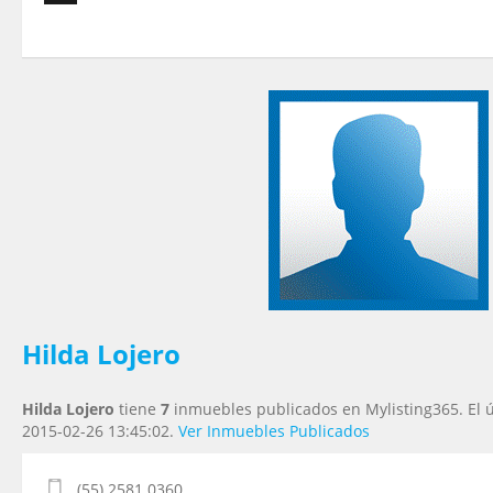
Tu nombre
*
Tu Email
*
Tu Teléfono
Tu Mensaje
*
Hilda Lojero
Hilda Lojero
tiene
7
inmuebles publicados en Mylisting365. El ú
2015-02-26 13:45:02.
Ver Inmuebles Publicados
(55) 2581.0360