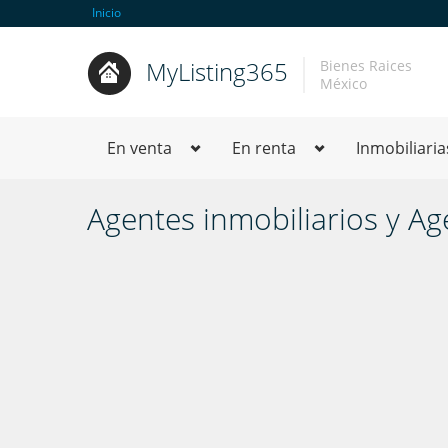
Inicio
MyListing365
Bienes Raices
México
En venta
En renta
Inmobiliaria
Agentes inmobiliarios y Ag