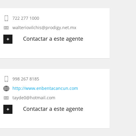
Tu nombre
*
Tu Mensaje
*
722 277 1000
Tu Email
*
walteriovilchis@prodigy.net.mx
Contactar a este agente
Tu Teléfono
Tu nombre
*
Tu Mensaje
*
998 267 8185
Tu Email
*
http://www.enbentacancun.com
tayde0@hotmail.com
Tu Teléfono
Contactar a este agente
Tu Mensaje
*
Tu nombre
*