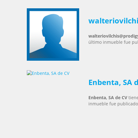
walteriovilc
walteriovilchis@prodig
último inmueble fue pub
Enbenta, SA 
Enbenta, SA de CV
tien
inmueble fue publicado