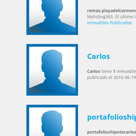
remax.playadelcarme
Mylisting365. El último
Inmuebles Publicados
Carlos
Carlos
tiene
1
inmuebles
publicado el 2016-06-19
portafoliosh
portafolioshipotecari