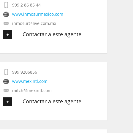
999 2 86 85 44
Tu Email
*
www.inmosurmexico.com
inmosur@live.com.mx
Tu Teléfono
Contactar a este agente
Tu Mensaje
*
Tu nombre
*
999 9206856
Tu Email
*
www.mexintl.com
mitch@mexintl.com
Tu Teléfono
Contactar a este agente
Tu Mensaje
*
Tu nombre
*