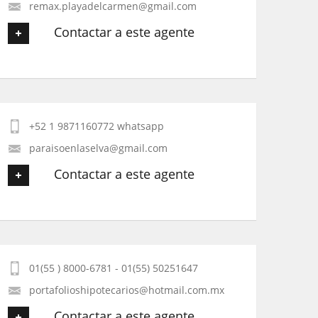
remax.playadelcarmen@gmail.com
Contactar a este agente
Tu Teléfono
Tu nombre
*
Tu Mensaje
*
+52 1 9871160772 whatsapp
Tu Email
*
paraisoenlaselva@gmail.com
Contactar a este agente
Tu Teléfono
Tu nombre
*
Tu Mensaje
*
01(55 ) 8000-6781 - 01(55) 50251647
Tu Email
*
portafolioshipotecarios@hotmail.com.mx
Contactar a este agente