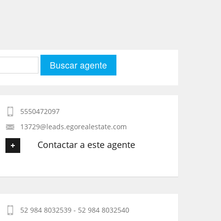
5550472097
13729@leads.egorealestate.com
Contactar a este agente
Tu nombre
*
52 984 8032539 - 52 984 8032540
Tu Email
*