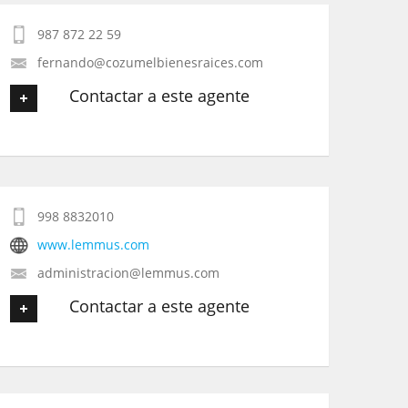
987 872 22 59
Tu Email
*
fernando@cozumelbienesraices.com
Contactar a este agente
Tu Teléfono
Tu nombre
*
Tu Mensaje
*
998 8832010
Tu Email
*
www.lemmus.com
administracion@lemmus.com
Tu Teléfono
Contactar a este agente
Tu Mensaje
*
Tu nombre
*