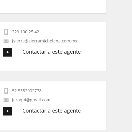
Tu nombre
*
229 100 25 42
Tu Email
*
jsierra@sierramichelena.com.mx
Contactar a este agente
Tu Teléfono
Tu nombre
*
Tu Mensaje
*
52 5552902778
Tu Email
*
jeroqui@gmail.com
Contactar a este agente
Tu Teléfono