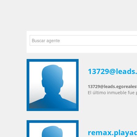
13729@leads.
13729@leads.egoreales
El último inmueble fue 
remax.playa