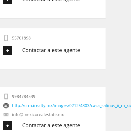
Tu Teléfono
Tu nombre
*
Tu Mensaje
*
55701898
Tu Email
*
Contactar a este agente
Tu Teléfono
Tu nombre
*
Tu Mensaje
*
Tu Email
*
9984784539
http://crm.irealty.mx/images/0212/4303/casa_salinas_ii_m_xic
Tu Teléfono
info@mexicorealestate.mx
Contactar a este agente
Tu Mensaje
*