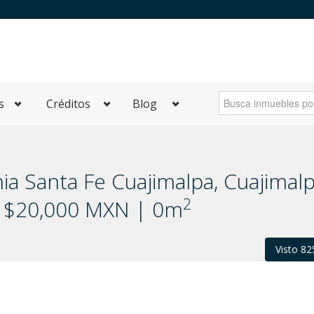
s
Créditos
Blog
ia Santa Fe Cuajimalpa, Cuajimal
2
 | $20,000 MXN | 0m
Visto 82