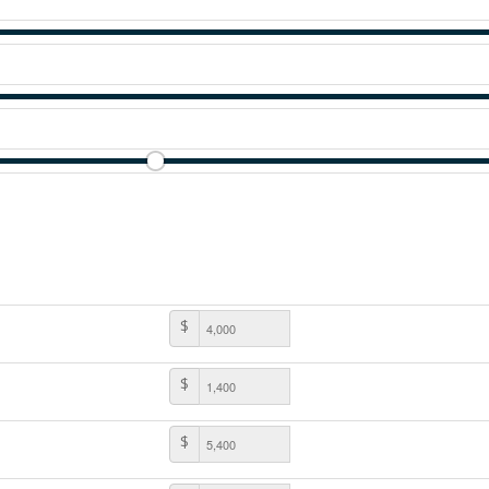
$
$
$