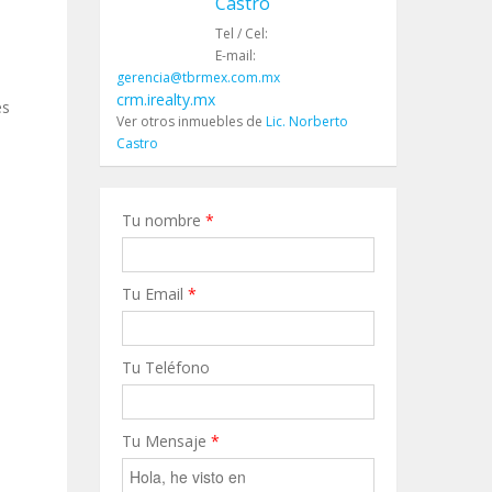
Castro
Tel / Cel:
E-mail:
gerencia@tbrmex.com.mx
crm.irealty.mx
es
Ver otros inmuebles de
Lic. Norberto
Castro
Tu nombre
*
Tu Email
*
Tu Teléfono
Tu Mensaje
*