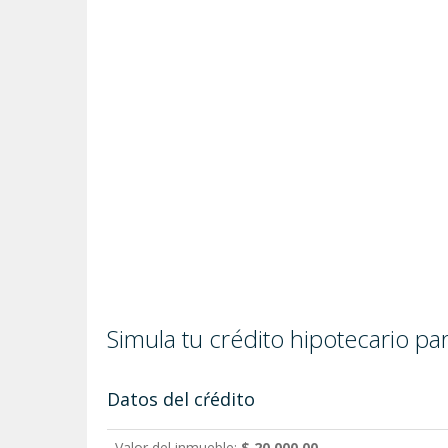
Simula tu crédito hipotecario p
Datos del cŕédito
Valor del inmueble:
$ 20,000.00