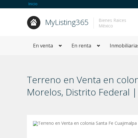
Inicio
MyListing365
Bienes Raices
México
En venta
En renta
Inmobiliaria
Terreno en Venta en colon
Morelos, Distrito Federal