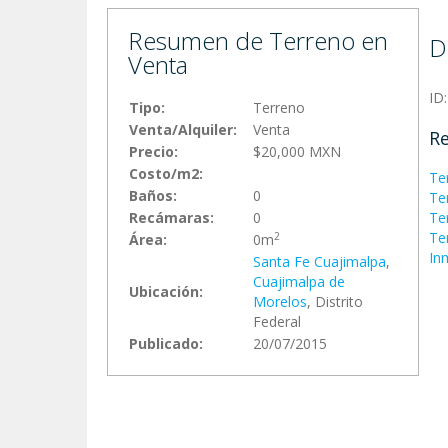
Resumen de Terreno en
D
Venta
ID
Tipo:
Terreno
Venta/Alquiler:
Venta
Re
Precio:
$20,000 MXN
Costo/m2:
Te
Baños:
0
Te
Recámaras:
0
Te
Te
2
Área:
0m
In
Santa Fe Cuajimalpa
,
Cuajimalpa de
Ubicación:
Morelos
, Distrito
Federal
Publicado:
20/07/2015