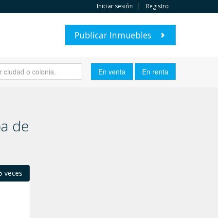
Iniciar sesión
Registro
Publicar Inmuebles
pa de
5 veces