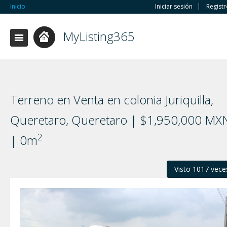
Inicio
Iniciar sesión
Regist
MyListing365
Terreno en Venta en colonia Juriquilla,
Queretaro, Queretaro | $1,950,000 MX
2
| 0m
Visto 1017 vece