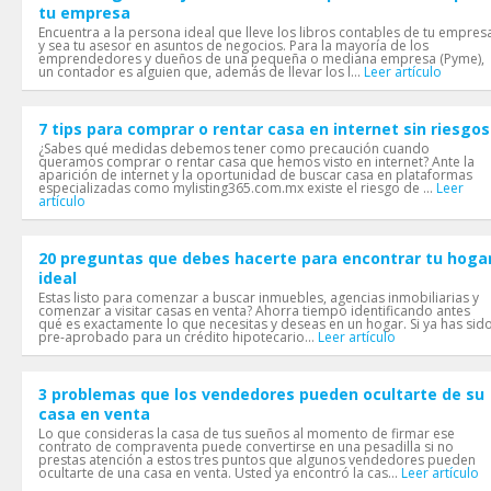
tu empresa
Encuentra a la persona ideal que lleve los libros contables de tu empres
y sea tu asesor en asuntos de negocios. Para la mayoría de los
emprendedores y dueños de una pequeña o mediana empresa (Pyme),
un contador es alguien que, además de llevar los l...
Leer artículo
7 tips para comprar o rentar casa en internet sin riesgos
¿Sabes qué medidas debemos tener como precaución cuando
queramos comprar o rentar casa que hemos visto en internet? Ante la
aparición de internet y la oportunidad de buscar casa en plataformas
especializadas como mylisting365.com.mx existe el riesgo de ...
Leer
artículo
20 preguntas que debes hacerte para encontrar tu hoga
ideal
Estas listo para comenzar a buscar inmuebles, agencias inmobiliarias y
comenzar a visitar casas en venta? Ahorra tiempo identificando antes
qué es exactamente lo que necesitas y deseas en un hogar. Si ya has sid
pre-aprobado para un crédito hipotecario...
Leer artículo
3 problemas que los vendedores pueden ocultarte de su
casa en venta
Lo que consideras la casa de tus sueños al momento de firmar ese
contrato de compraventa puede convertirse en una pesadilla si no
prestas atención a estos tres puntos que algunos vendedores pueden
ocultarte de una casa en venta. Usted ya encontró la cas...
Leer artículo