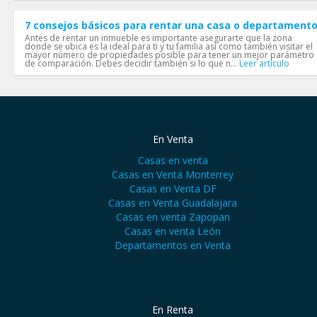
7 consejos básicos para rentar una casa o departament
Antes de rentar un inmueble es importante asegurarte que la zona
donde se ubica es la ideal para ti y tu familia así como también visitar el
mayor número de propiedades posible para tener un mejor parámetro
de comparación. Debes decidir también si lo que n...
Leer artículo
En Venta
Casas en venta
Casas en Venta Monterrey
Casas en Venta DF
Casas en Venta Guadalajara
Casas en venta Zapopan
Casas en venta León
Departamentos en Venta
En Renta