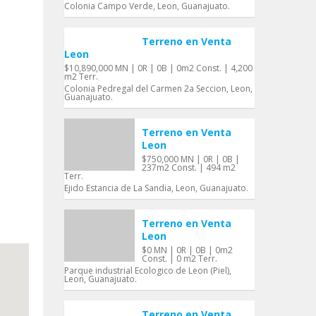
Colonia Campo Verde, Leon, Guanajuato.
Terreno en Venta
Leon
$10,890,000 MN | 0R | 0B | 0m2 Const. | 4,200
m2 Terr.
Colonia Pedregal del Carmen 2a Seccion, Leon,
Guanajuato.
Terreno en Venta
Leon
$750,000 MN | 0R | 0B |
237m2 Const. | 494 m2
Terr.
Ejido Estancia de La Sandia, Leon, Guanajuato.
Terreno en Venta
Leon
$0 MN | 0R | 0B | 0m2
Const. | 0 m2 Terr.
Parque industrial Ecologico de Leon (Piel),
Leon, Guanajuato.
Terreno en Venta