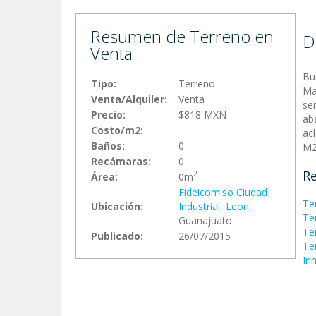
Resumen de Terreno en
D
Venta
Bu
Tipo:
Terreno
Ma
Venta/Alquiler:
Venta
se
Precio:
$818 MXN
ab
Costo/m2:
ac
Baños:
0
M2
Recámaras:
0
Re
2
Área:
0m
Fideicomiso Ciudad
Te
Ubicación:
Industrial
,
Leon
,
Te
Guanajuato
Te
Publicado:
26/07/2015
Te
In