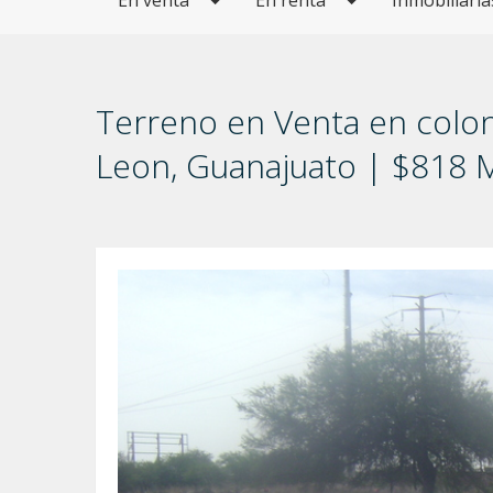
En venta
En renta
Inmobiliaria
Terreno en Venta en coloni
Leon, Guanajuato | $818