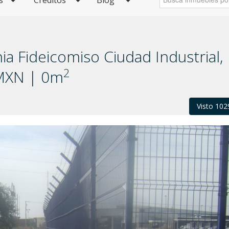
s
Créditos
Blog
a Fideicomiso Ciudad Industrial,
2
 MXN | 0m
Visto 102