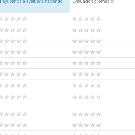
l
ayúdanos a evaluarla haciendo
Evaluación promedio: