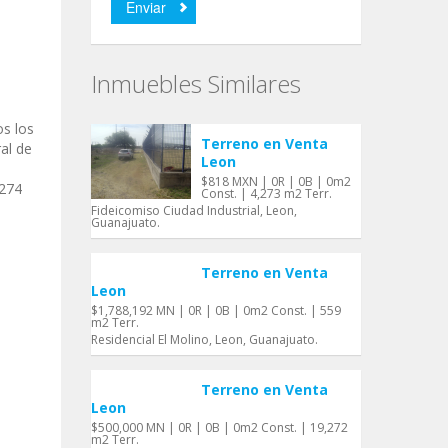
Inmuebles Similares
os los
Terreno en Venta
ral de
Leon
$818 MXN | 0R | 0B | 0m2
4274
Const. | 4,273 m2 Terr.
Fideicomiso Ciudad Industrial, Leon,
Guanajuato.
Terreno en Venta
Leon
$1,788,192 MN | 0R | 0B | 0m2 Const. | 559
m2 Terr.
Residencial El Molino, Leon, Guanajuato.
Terreno en Venta
Leon
$500,000 MN | 0R | 0B | 0m2 Const. | 19,272
m2 Terr.