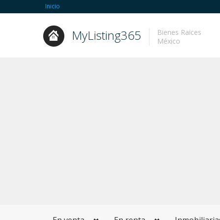
Inicio
MyListing365
Bienes Raices
México