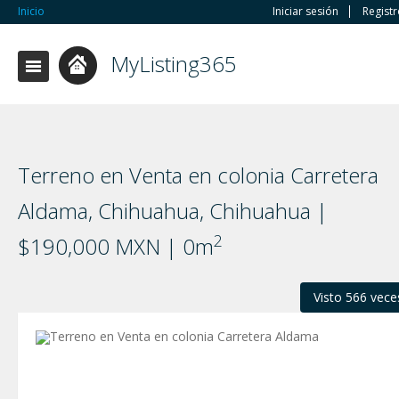
Inicio
Iniciar sesión
Regist
MyListing365
Terreno en Venta en colonia Carretera
Aldama, Chihuahua, Chihuahua |
2
$190,000 MXN | 0m
Visto 566 vece