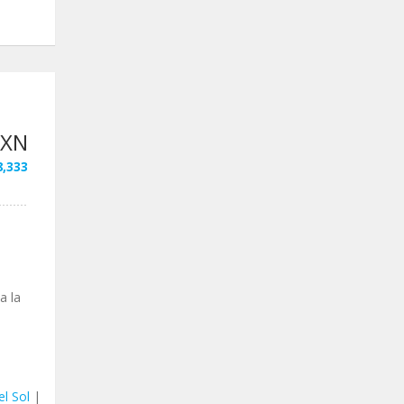
MXN
8,333
a la
l Sol
|