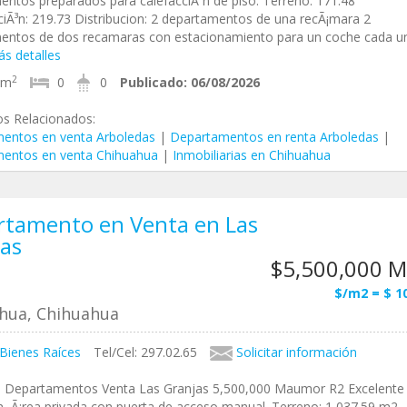
ntos preparados para calefacciÃ³n de piso. Terreno: 171.48
iÃ³n: 219.73 Distribucion: 2 departamentos de una recÃ¡mara 2
entos de dos recamaras con estacionamiento para un coche cada u
s detalles
2
9m
0
0
Publicado:
06/08/2026
os Relacionados:
entos en venta Arboledas
|
Departamentos en renta Arboledas
|
entos en venta Chihuahua
|
Inmobiliarias en Chihuahua
rtamento en Venta en Las
as
$5,500,000 
$/m2 = $ 1
hua, Chihuahua
 Bienes Raíces
Tel/Cel: 297.02.65
Solicitar información
, Departamentos Venta Las Granjas 5,500,000 Maumor R2 Excelente
n, Ã¡rea privada con puerta de acceso manual. Terreno: 1,037.59 m2