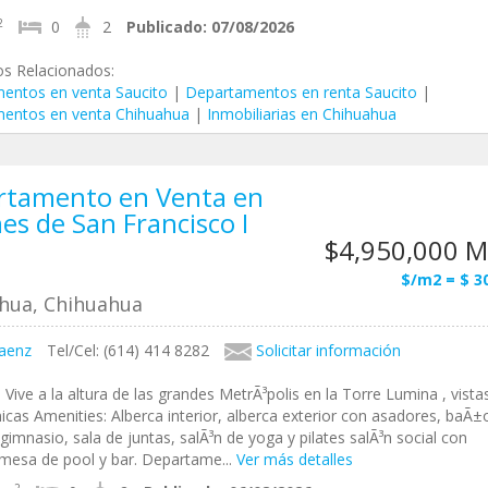
2
0
2
Publicado:
07/08/2026
os Relacionados:
entos en venta Saucito
|
Departamentos en renta Saucito
|
entos en venta Chihuahua
|
Inmobiliarias en Chihuahua
rtamento en Venta en
nes de San Francisco I
$4,950,000 
$/m2 = $ 3
hua, Chihuahua
aenz
Tel/Cel: (614) 414 8282
Solicitar información
 Vive a la altura de las grandes MetrÃ³polis en la Torre Lumina , vista
cas Amenities: Alberca interior, alberca exterior con asadores, baÃ±
 gimnasio, sala de juntas, salÃ³n de yoga y pilates salÃ³n social con
 mesa de pool y bar. Departame...
Ver más detalles
2