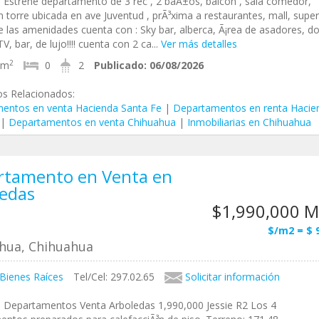
 Estrene departamento de 3 rec , 2 baÃ±os, balcon , sala comedor,
n torre ubicada en ave Juventud , prÃ³xima a restaurantes, mall, super,
 las amenidades cuenta con : Sky bar, alberca, Ã¡rea de asadores, d
V, bar, de lujo!!!! cuenta con 2 ca...
Ver más detalles
2
8m
0
2
Publicado:
06/08/2026
os Relacionados:
entos en venta Hacienda Santa Fe
|
Departamentos en renta Hacie
|
Departamentos en venta Chihuahua
|
Inmobiliarias en Chihuahua
rtamento en Venta en
ledas
$1,990,000 
$/m2 = $ 
hua, Chihuahua
 Bienes Raíces
Tel/Cel: 297.02.65
Solicitar información
, Departamentos Venta Arboledas 1,990,000 Jessie R2 Los 4