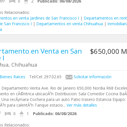
3m
0
2
Publicado:
06/08/2026
os Relacionados:
entos en venta Jardines de San Francisco I
|
Departamentos en ren
de San Francisco I
|
Departamentos en venta Chihuahua
|
Inmobiliar
a
rtamento en Venta en San
$650,000 
 I
hua, Chihuahua
 Bienes Raíces
Tel/Cel: 297.02.65
Solicitar información
, Departamento Venta Ave. Rio de Janeiro 650,000 Nordia R68 Excele
ento en cÃ©ntrica ubicaciÃ³n Distribucion: Sala Comedor Cocina Ba
 Una recÃ¡mara Cochera para un auto Patio trasero Estancia Equipo:
Ã³n para calentÃ³n Tanque estacio...
Ver más detalles
2
0
1
Publicado:
06/08/2026
os Relacionados: