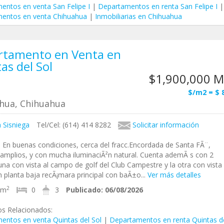
entos en venta San Felipe I
|
Departamentos en renta San Felipe I
|
entos en venta Chihuahua
|
Inmobiliarias en Chihuahua
rtamento en Venta en
as del Sol
$1,900,000 
$/m2 = $ 
hua, Chihuahua
 Sisniega
Tel/Cel: (614) 414 8282
Solicitar información
 En buenas condiciones, cerca del fracc.Encordada de Santa FÃ¨,
amplios, y con mucha iluminaciÃ²n natural. Cuenta ademÃ s con 2
una con vista al campo de golf del Club Campestre y la otra con vista 
n planta baja recÃ¡mara principal con baÃ±o...
Ver más detalles
2
8m
0
3
Publicado:
06/08/2026
os Relacionados:
entos en venta Quintas del Sol
|
Departamentos en renta Quintas de