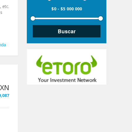
 etc.
$0
-
$5 000 000
os
nda
MXN
9,087