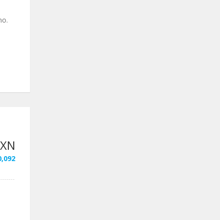
no.
MXN
0,092