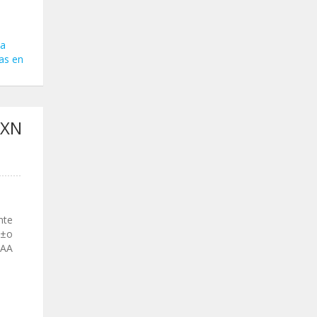
ta
ias en
MXN
nte
Ã±o
 AA