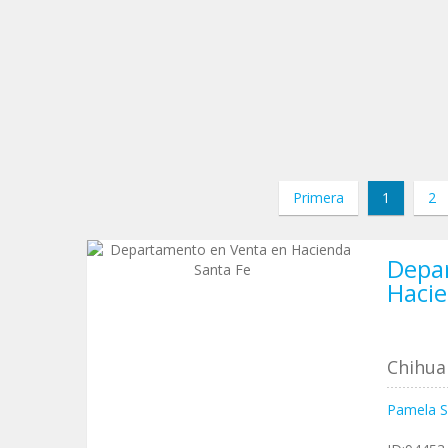
Primera
1
2
Depa
Hacie
Chihua
Pamela S