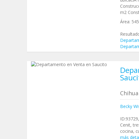
Construcc
m2 Const
Área:
54
Resultad
Departam
Departam
Depa
Sauci
Chihua
Becky Wi
ID:93729
Cenit, t
cocina, c
más deta