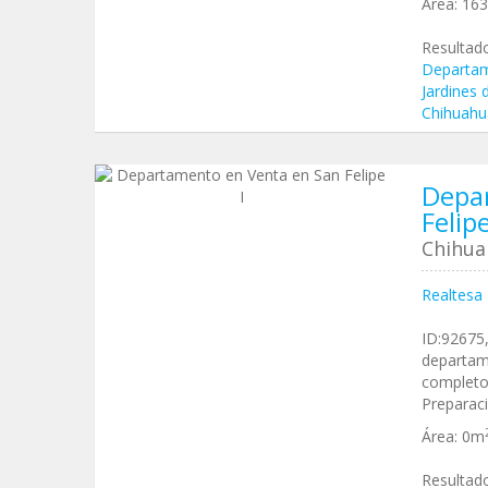
Área:
16
Resultad
Departam
Jardines 
Chihuahu
Depa
Felipe
Chihua
Realtesa
ID:92675
departam
completo
Preparaci
Área:
0m
Resultad