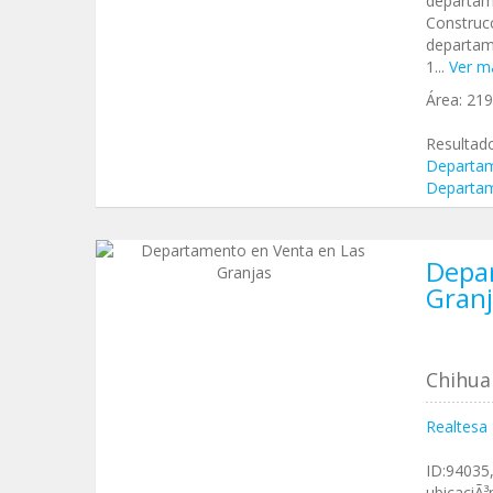
departame
Construcc
departam
1...
Ver má
Área:
21
Resultad
Departam
Departam
Depa
Granj
Chihua
Realtesa
ID:94035
ubicaciÃ³