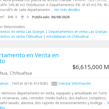
iÃ³n: 545.40 m2 Distribucion: 6 Departamentos PB: 41.65 m2 PA: 49.
rucciÃ³n de cada departamento ...
Ver más detalles
2
5m
0
0
Publicado:
06/08/2026
os Relacionados:
entos en venta Las Granjas
|
Departamentos en renta Las Granjas
entos en venta Chihuahua
|
Inmobiliarias en Chihuahua
rtamento en Venta en
to
$6,615,000 
hua, Chihuahua
sbrun
Tel/Cel: (614) 414 8282
Solicitar información
, Hermoso departamento en venta, equipado y amueblado en Torre
res recamaras, sala, comedor, medio baÃ±o, dos baÃ±os completos,
uarto lavado, alacena, dos cajones de estacionamiento y bodega. ...
V
lles