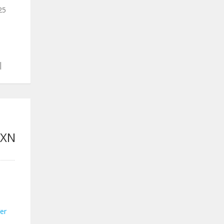
25
|
MXN
er