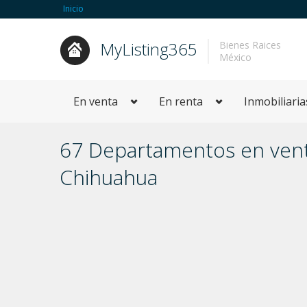
Inicio
MyListing365
Bienes Raices
México
En venta
En renta
Inmobiliaria
67 Departamentos en vent
Chihuahua