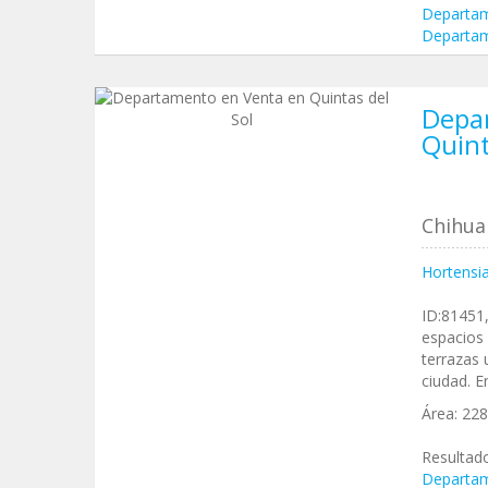
Departam
Departam
Depa
Quint
Chihua
Hortensia
ID:81451,
espacios 
terrazas 
ciudad. E
Área:
22
Resultad
Departam