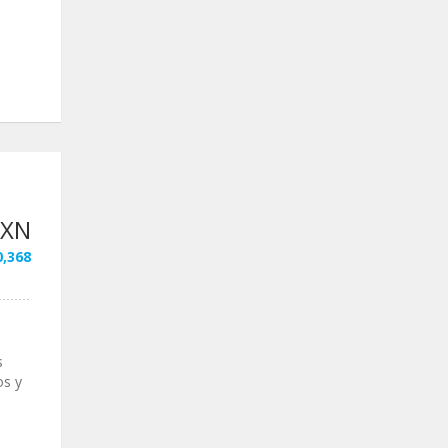
MXN
0,368
s
os y