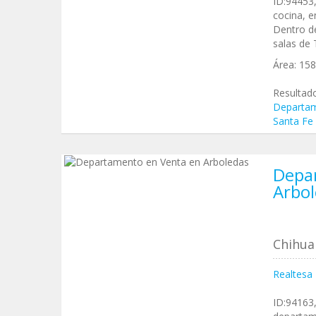
ID:94453,
cocina, e
Dentro de
salas de T
Área:
15
Resultad
Departam
Santa Fe
Depa
Arbo
Chihua
Realtesa
ID:94163