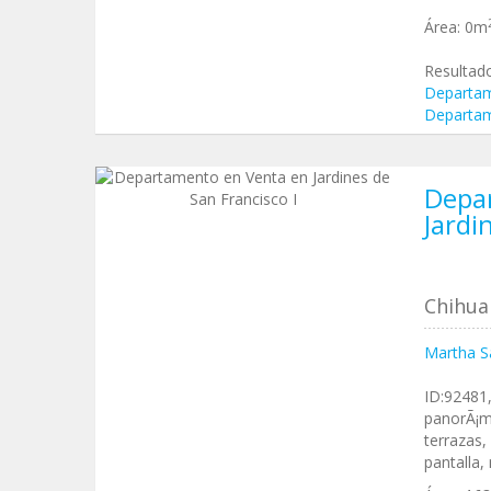
Área:
0m
Resultad
Departam
Departam
Depa
Jardi
Chihua
Martha S
ID:92481,
panorÃ¡mi
terrazas,
pantalla,