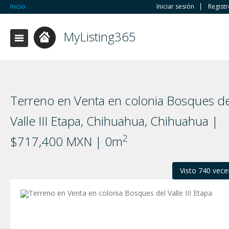
Inicio
Iniciar sesión
Regist
MyListing365
Terreno en Venta en colonia Bosques de
Valle III Etapa, Chihuahua, Chihuahua |
2
$717,400 MXN | 0m
Visto 740 vece