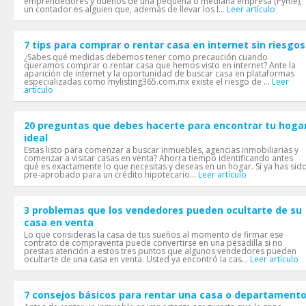
emprendedores y dueños de una pequeña o mediana empresa (Pyme),
un contador es alguien que, además de llevar los l...
Leer artículo
7 tips para comprar o rentar casa en internet sin riesgos
¿Sabes qué medidas debemos tener como precaución cuando
queramos comprar o rentar casa que hemos visto en internet? Ante la
aparición de internet y la oportunidad de buscar casa en plataformas
especializadas como mylisting365.com.mx existe el riesgo de ...
Leer
artículo
20 preguntas que debes hacerte para encontrar tu hoga
ideal
Estas listo para comenzar a buscar inmuebles, agencias inmobiliarias y
comenzar a visitar casas en venta? Ahorra tiempo identificando antes
qué es exactamente lo que necesitas y deseas en un hogar. Si ya has sid
pre-aprobado para un crédito hipotecario...
Leer artículo
3 problemas que los vendedores pueden ocultarte de su
casa en venta
Lo que consideras la casa de tus sueños al momento de firmar ese
contrato de compraventa puede convertirse en una pesadilla si no
prestas atención a estos tres puntos que algunos vendedores pueden
ocultarte de una casa en venta. Usted ya encontró la cas...
Leer artículo
7 consejos básicos para rentar una casa o departament