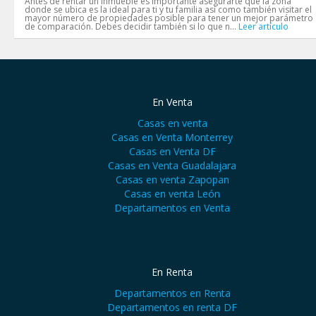
Antes de rentar un inmueble es importante asegurarte que la zona
donde se ubica es la ideal para ti y tu familia así como también visitar el
mayor número de propiedades posible para tener un mejor parámetro
de comparación. Debes decidir también si lo que n...
Leer artículo
En Venta
Casas en venta
Casas en Venta Monterrey
Casas en Venta DF
Casas en Venta Guadalajara
Casas en venta Zapopan
Casas en venta León
Departamentos en Venta
En Renta
Departamentos en Renta
Departamentos en renta DF