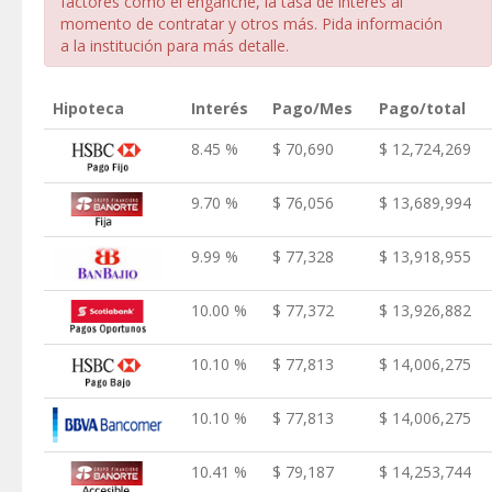
factores como el enganche, la tasa de interés al
momento de contratar y otros más. Pida información
a la institución para más detalle.
Hipoteca
Interés
Pago/Mes
Pago/total
8.45 %
$ 70,690
$ 12,724,269
9.70 %
$ 76,056
$ 13,689,994
9.99 %
$ 77,328
$ 13,918,955
10.00 %
$ 77,372
$ 13,926,882
10.10 %
$ 77,813
$ 14,006,275
10.10 %
$ 77,813
$ 14,006,275
10.41 %
$ 79,187
$ 14,253,744