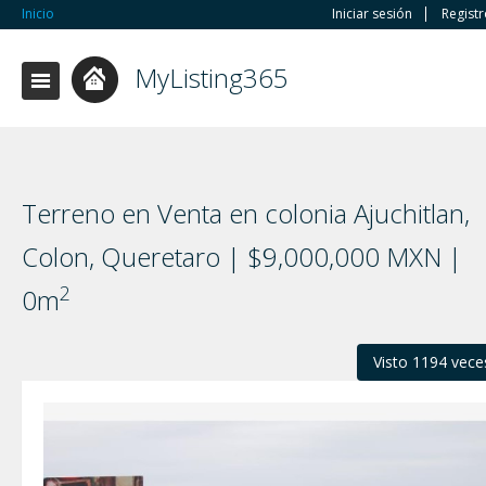
Inicio
Iniciar sesión
Regist
MyListing365
Terreno en Venta en colonia Ajuchitlan,
Colon, Queretaro | $9,000,000 MXN |
2
0m
Visto 1194 vece