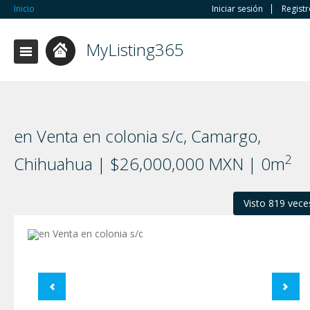
Inicio
Iniciar sesión
Regist
MyListing365
en Venta en colonia s/c, Camargo,
2
Chihuahua | $26,000,000 MXN | 0m
Visto 819 vece