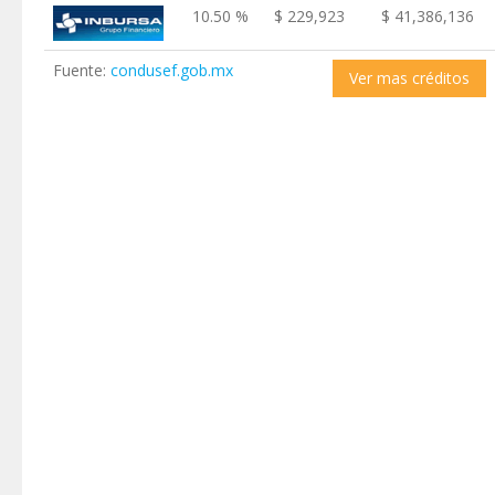
10.50 %
$ 229,923
$ 41,386,136
Fuente:
condusef.gob.mx
Ver mas créditos