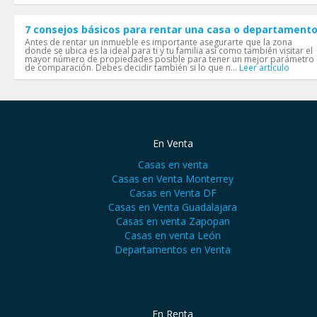
7 consejos básicos para rentar una casa o departament
Antes de rentar un inmueble es importante asegurarte que la zona
donde se ubica es la ideal para ti y tu familia así como también visitar el
mayor número de propiedades posible para tener un mejor parámetro
de comparación. Debes decidir también si lo que n...
Leer artículo
En Venta
Casas en venta
Casas en Venta Monterrey
Casas en Venta DF
Casas en Venta Guadalajara
Casas en venta Zapopan
Casas en venta León
Departamentos en Venta
En Renta