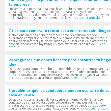
tu empresa
Encuentra a la persona ideal que lleve los libros contables de tu empres
y sea tu asesor en asuntos de negocios. Para la mayoría de los
emprendedores y dueños de una pequeña o mediana empresa (Pyme),
un contador es alguien que, además de llevar los l...
Leer artículo
7 tips para comprar o rentar casa en internet sin riesgos
¿Sabes qué medidas debemos tener como precaución cuando
queramos comprar o rentar casa que hemos visto en internet? Ante la
aparición de internet y la oportunidad de buscar casa en plataformas
especializadas como mylisting365.com.mx existe el riesgo de ...
Leer
artículo
20 preguntas que debes hacerte para encontrar tu hoga
ideal
Estas listo para comenzar a buscar inmuebles, agencias inmobiliarias y
comenzar a visitar casas en venta? Ahorra tiempo identificando antes
qué es exactamente lo que necesitas y deseas en un hogar. Si ya has sid
pre-aprobado para un crédito hipotecario...
Leer artículo
3 problemas que los vendedores pueden ocultarte de su
casa en venta
Lo que consideras la casa de tus sueños al momento de firmar ese
contrato de compraventa puede convertirse en una pesadilla si no
prestas atención a estos tres puntos que algunos vendedores pueden
ocultarte de una casa en venta. Usted ya encontró la cas...
Leer artículo