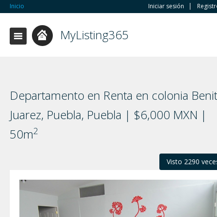
Inicio
Iniciar sesión
Regist
MyListing365
Departamento en Renta en colonia Beni
Juarez, Puebla, Puebla | $6,000 MXN |
2
50m
Visto 2290 vece