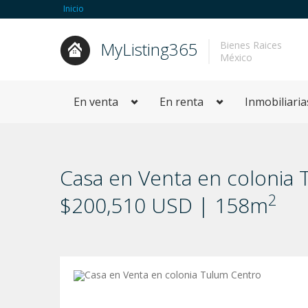
Inicio
MyListing365
Bienes Raices
México
En venta
En renta
Inmobiliaria
Casa en Venta en colonia 
2
$200,510 USD | 158m