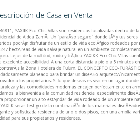
escripción de Casa en Venta
:46811, YAXIIK Eco-Chic Villas son residencias localizadas dentro de l
sidencial de Aldea ZamÃ¡. Un "paraÃ­so seguro" donde tÃº y tus seres
eridos podrÃ¡n disfrutar de un estilo de vida ecolÃ³gico rodeados por
 247 hectÃ¡reas de vida salvaje natural en un ambiente completamen
uro. Lejos de la multitud, ruido y trÃ¡fico YAXIKK Eco-Chic Villas cue
a excelente accesibilidad. A una corta distancia a pie o a 5 minutos en
contrarÃ¡s la Zona Hotelera de Tulum. EL CONCEPTO ECO-TURÃSTI
idadosamente planeado para brindar un diseÃ±o arquitectÃ³nicamen
ovador a los propietarios. Si lo que deseas es vivir en un lugar donde 
turaleza y las comodidades modernas encajen perfectamente en arm
 damos la bienvenida a la comunidad residencial especialmente dise
ra proporcionar un alto estÃ¡ndar de vida rodeado de un ambiente nat
 YAXIIK seras testigo de la combinaciÃ³n de los materiales diseÃ±ado
nte y sofisticada residencia de uno o dos pisos, con una amplia var
dad para sus propietarios y residentes.