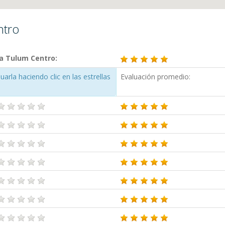
ntro
ra Tulum Centro:
arla haciendo clic en las estrellas
Evaluación promedio: