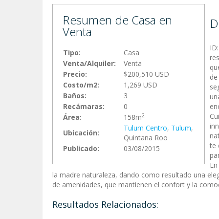
Resumen de Casa en
D
Venta
ID
Tipo:
Casa
re
Venta/Alquiler:
Venta
qu
Precio:
$200,510 USD
de
Costo/m2:
1,269 USD
seg
Baños:
3
un
Recámaras:
0
en
Cu
2
Área:
158m
inn
Tulum Centro
,
Tulum
,
Ubicación:
na
Quintana Roo
te
Publicado:
03/08/2015
pa
En
la madre naturaleza, dando como resultado una elega
de amenidades, que mantienen el confort y la comodi
Resultados Relacionados: