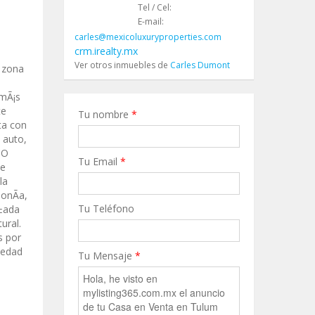
Tel / Cel:
E-mail:
carles@mexicoluxuryproperties.com
crm.irealty.mx
Ver otros inmuebles de
Carles Dumont
a zona
 mÃ¡s
te
Tu nombre
*
nta con
 auto,
CO
Tu Email
*
te
la
onÃ­a,
Tu Teléfono
Ã±ada
ural.
s por
iedad
Tu Mensaje
*