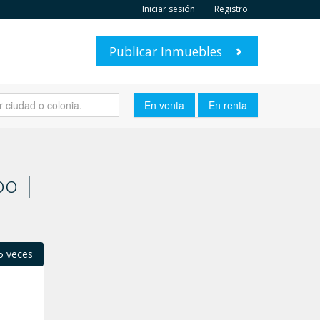
Iniciar sesión
Registro
Publicar Inmuebles
oo |
5 veces