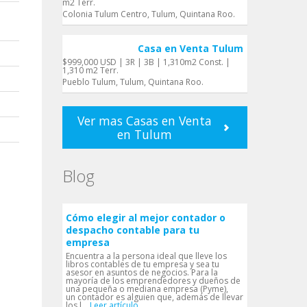
m2 Terr.
Colonia Tulum Centro, Tulum, Quintana Roo.
Casa en Venta Tulum
$999,000 USD | 3R | 3B | 1,310m2 Const. |
1,310 m2 Terr.
Pueblo Tulum, Tulum, Quintana Roo.
Ver mas Casas en Venta
en Tulum
Blog
Cómo elegir al mejor contador o
despacho contable para tu
empresa
Encuentra a la persona ideal que lleve los
libros contables de tu empresa y sea tu
asesor en asuntos de negocios. Para la
mayoría de los emprendedores y dueños de
una pequeña o mediana empresa (Pyme),
un contador es alguien que, además de llevar
los l...
Leer artículo