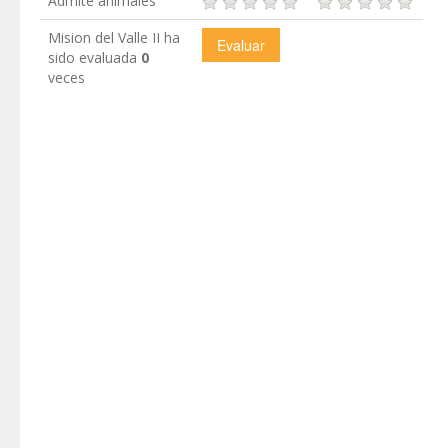
Admite animales
Mision del Valle II ha
sido evaluada
0
veces