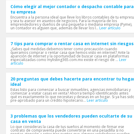
Cómo elegir al mejor contador o despacho contable para
tu empresa
Encuentra a la persona ideal que lleve los libros contables de tu empres
y sea tu asesor en asuntos de negocios. Para la mayoría de los
emprendedores y dueños de una pequeña o mediana empresa (Pyme),
un contador es alguien que, además de llevar los l...
Leer artículo
7 tips para comprar o rentar casa en internet sin riesgos
¿Sabes qué medidas debemos tener como precaución cuando
queramos comprar o rentar casa que hemos visto en internet? Ante la
aparición de internet y la oportunidad de buscar casa en plataformas
especializadas como mylisting365.com.mx existe el riesgo de ...
Leer
artículo
20 preguntas que debes hacerte para encontrar tu hoga
ideal
Estas listo para comenzar a buscar inmuebles, agencias inmobiliarias y
comenzar a visitar casas en venta? Ahorra tiempo identificando antes
qué es exactamente lo que necesitas y deseas en un hogar. Si ya has sid
pre-aprobado para un crédito hipotecario...
Leer artículo
3 problemas que los vendedores pueden ocultarte de su
casa en venta
Lo que consideras la casa de tus sueños al momento de firmar ese
contrato de compraventa puede convertirse en una pesadilla si no
prestas atención a estos tres puntos que algunos vendedores pueden