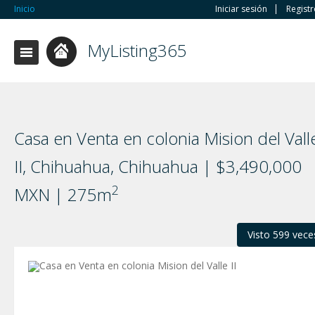
Inicio
Iniciar sesión
Regist
MyListing365
Casa en Venta en colonia Mision del Vall
II, Chihuahua, Chihuahua | $3,490,000
2
MXN | 275m
Visto 599 vece