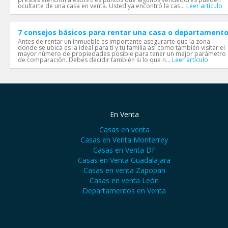
ocultarte de una casa en venta. Usted ya encontró la cas...
Leer artículo
7 consejos básicos para rentar una casa o departament
Antes de rentar un inmueble es importante asegurarte que la zona
donde se ubica es la ideal para ti y tu familia así como también visitar el
mayor número de propiedades posible para tener un mejor parámetro
de comparación. Debes decidir también si lo que n...
Leer artículo
En Venta
Casas en venta
Casas en Venta Monterrey
Casas en Venta DF
Casas en Venta Guadalajara
Casas en venta Zapopan
Casas en venta León
Departamentos en Venta