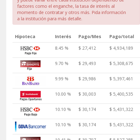
factores como el enganche, la tasa de interés al
momento de contratar y otros más. Pida información
a la institución para más detalle.
Hipoteca
Interés
Pago/Mes
Pago/total
8.45 %
$ 27,412
$ 4,934,189
9.70 %
$ 29,493
$ 5,308,675
9.99 %
$ 29,986
$ 5,397,461
10.00 %
$ 30,003
$ 5,400,535
10.10 %
$ 30,174
$ 5,431,322
10.10 %
$ 30,174
$ 5,431,322
10.41 %
$ 30,707
$ 5,527,285