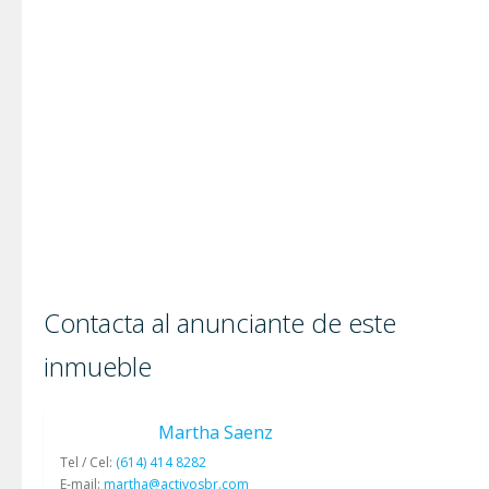
Contacta al anunciante de este
inmueble
Martha Saenz
Tel / Cel:
(614) 414 8282
E-mail:
martha@activosbr.com