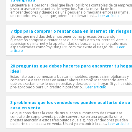
Encuentra a la persona ideal que lleve los libros contables de tu empres
y sea tu asesor en asuntos de negocios. Para la mayoría de los
emprendedores y dueños de una pequeña o mediana empresa (Pyme),
un contador es alguien que, además de llevar los l...
Leer artículo
7 tips para comprar o rentar casa en internet sin riesgos
¿Sabes qué medidas debemos tener como precaución cuando
queramos comprar o rentar casa que hemos visto en internet? Ante la
aparición de internet y la oportunidad de buscar casa en plataformas
especializadas como mylisting365.com.mx existe el riesgo de ...
Leer
artículo
20 preguntas que debes hacerte para encontrar tu hoga
ideal
Estas listo para comenzar a buscar inmuebles, agencias inmobiliarias y
comenzar a visitar casas en venta? Ahorra tiempo identificando antes
qué es exactamente lo que necesitas y deseas en un hogar. Si ya has sid
pre-aprobado para un crédito hipotecario...
Leer artículo
3 problemas que los vendedores pueden ocultarte de su
casa en venta
Lo que consideras la casa de tus sueños al momento de firmar ese
contrato de compraventa puede convertirse en una pesadilla si no
prestas atención a estos tres puntos que algunos vendedores pueden
ocultarte de una casa en venta. Usted ya encontró la cas...
Leer artículo