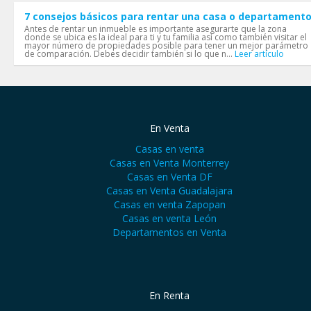
7 consejos básicos para rentar una casa o departament
Antes de rentar un inmueble es importante asegurarte que la zona
donde se ubica es la ideal para ti y tu familia así como también visitar el
mayor número de propiedades posible para tener un mejor parámetro
de comparación. Debes decidir también si lo que n...
Leer artículo
En Venta
Casas en venta
Casas en Venta Monterrey
Casas en Venta DF
Casas en Venta Guadalajara
Casas en venta Zapopan
Casas en venta León
Departamentos en Venta
En Renta