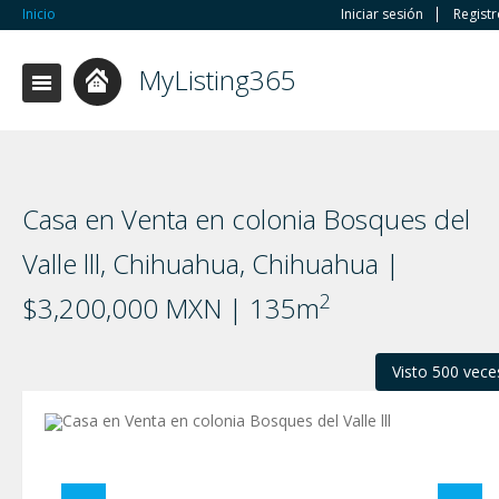
Inicio
Iniciar sesión
Regist
MyListing365
Casa en Venta en colonia Bosques del
Valle lll, Chihuahua, Chihuahua |
2
$3,200,000 MXN | 135m
Visto 500 vece