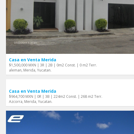
Casa en Venta Merida
$1,500,000 MXN | 3R | 2B | 0m2 Const. | 0 m2 Terr.
aleman, Merida, Yucatan.
Casa en Venta Merida
$964,700 MXN | 0R | 3B | 224m2 Const. | 268 m2 Terr.
Azcorra, Merida, Yucatan.