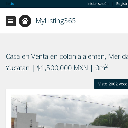
Inicio
Iniciar sesión
Regist
MyListing365
Casa en Venta en colonia aleman, Merida
2
Yucatan | $1,500,000 MXN | 0m
Visto 2002 vece