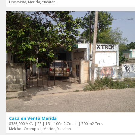
Lindavista, Merida, Yucatan.
Casa en Venta Merida
$385,000 MXN | 2R | 1B | 100m2 Const. | 300 m2 Terr.
Melchor Ocampo II, Merida, Yucatan.