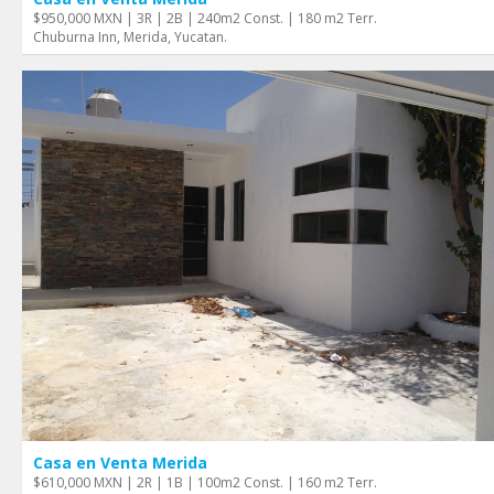
$950,000 MXN | 3R | 2B | 240m2 Const. | 180 m2 Terr.
Chuburna Inn, Merida, Yucatan.
Casa en Venta Merida
$610,000 MXN | 2R | 1B | 100m2 Const. | 160 m2 Terr.