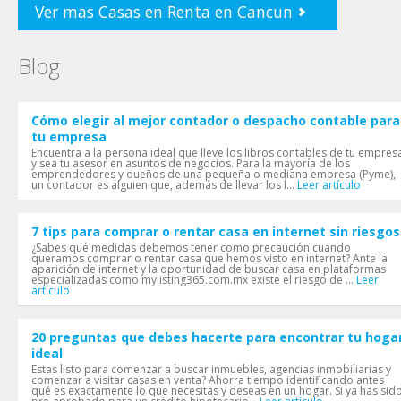
Ver mas Casas en Renta en Cancun
Blog
Cómo elegir al mejor contador o despacho contable para
tu empresa
Encuentra a la persona ideal que lleve los libros contables de tu empres
y sea tu asesor en asuntos de negocios. Para la mayoría de los
emprendedores y dueños de una pequeña o mediana empresa (Pyme),
un contador es alguien que, además de llevar los l...
Leer artículo
7 tips para comprar o rentar casa en internet sin riesgos
¿Sabes qué medidas debemos tener como precaución cuando
queramos comprar o rentar casa que hemos visto en internet? Ante la
aparición de internet y la oportunidad de buscar casa en plataformas
especializadas como mylisting365.com.mx existe el riesgo de ...
Leer
artículo
20 preguntas que debes hacerte para encontrar tu hoga
ideal
Estas listo para comenzar a buscar inmuebles, agencias inmobiliarias y
comenzar a visitar casas en venta? Ahorra tiempo identificando antes
qué es exactamente lo que necesitas y deseas en un hogar. Si ya has sid