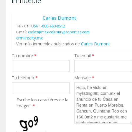
inmueble
Carles Dumont
Tel / Cel:
USA 1-800-480-8512
E-mail:
carles@mexicoluxuryproperties.com
crm.irealty.mx
Ver más inmuebles publicados de
Carles Dumont
Tu nombre
*
Tu email
*
Tu teléfono
*
Mensaje
*
Escribe los caractéres de la
imagen:
*