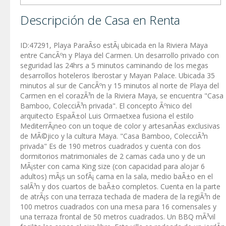
Descripción de Casa en Renta
ID:47291, Playa ParaÃ­so estÃ¡ ubicada en la Riviera Maya
entre CancÃºn y Playa del Carmen. Un desarrollo privado con
seguridad las 24hrs a 5 minutos caminando de los megas
desarrollos hoteleros Iberostar y Mayan Palace. Ubicada 35
minutos al sur de CancÃºn y 15 minutos al norte de Playa del
Carmen en el corazÃ³n de la Riviera Maya, se encuentra "Casa
Bamboo, ColecciÃ³n privada". El concepto Ãºnico del
arquitecto EspaÃ±ol Luis Ormaetxea fusiona el estilo
MediterrÃ¡neo con un toque de color y artesanÃ­as exclusivas
de MÃ©jico y la cultura Maya. "Casa Bamboo, ColecciÃ³n
privada" Es de 190 metros cuadrados y cuenta con dos
dormitorios matrimoniales de 2 camas cada uno y de un
MÃ¡ster con cama King size (con capacidad para alojar 6
adultos) mÃ¡s un sofÃ¡ cama en la sala, medio baÃ±o en el
salÃ³n y dos cuartos de baÃ±o completos. Cuenta en la parte
de atrÃ¡s con una terraza techada de madera de la regiÃ³n de
100 metros cuadrados con una mesa para 16 comensales y
una terraza frontal de 50 metros cuadrados. Un BBQ mÃ³vil