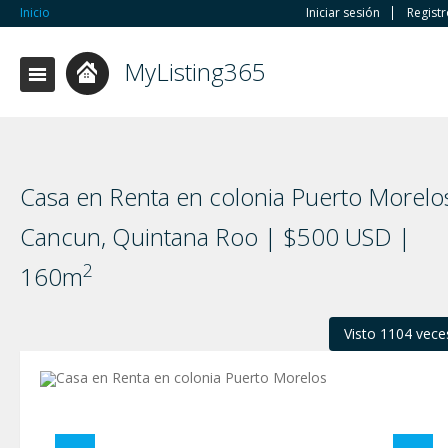
Inicio
Iniciar sesión
Regist
MyListing365
Casa en Renta en colonia Puerto Morelo
Cancun, Quintana Roo | $500 USD |
2
160m
Visto 1104 vece