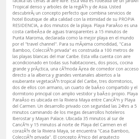
facilita las cenas al aire libre. Esta villa es rodeada de un jardÃ­n
Tropical denso y arboles de la regiÃ³n y de Asia. Usted
descubrirÃ¡ un concepto perfecto que combina servicios de
hotel Boutique de alta calidad con la intimidad de su PROPIA
RESIDENCIA, a dos minutos de la playa. Playa ParaÃ­so es una
costa caribeÃ±a de aguas transparentes a 15 minutos de
Punta Maroma, declarada como la mejor playa en el mundo
por el "travel channel". Para su mÃ¡xima comodidad, "Casa
Bamboo, ColecciÃ³n privada" es construida a 100 metros de
las playas blancas del mar Caribe. Esta villa cuenta con aire
acondicionado en todas sus habitaciones, dos pisos, cocina
grande y prÃ¡ctica, una cÃ³moda Ã¡rea de comedor con acceso
directo a la alberca y grandes ventanales abiertos a la
exuberante vegetaciÃ³n tropical del Caribe, tres dormitorios,
dos de ellos con armario, un cuarto de baÃ±o compartido y el
dormitorio principal con amplio vestidor y baÃ±o propio. Playa
ParaÃ­so es ubicada en la Riviera Maya entre CancÃºn y Playa
del Carmen. Un desarrollo privado con seguridad las 24hrs a 5
minutos caminando de los megas desarrollos hoteleros
Iberostar y Mayan Palace. Ubicada 35 minutos al sur de
CancÃºn y 15 minutos al norte de Playa del Carmen en el
corazÃ³n de la Riviera Maya, se encuentra "Casa Bamboo,
ColecciÃ³n privada". El concepto Ãºnico del arquitecto