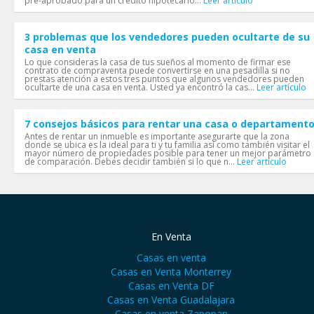
pre-aprobado para un crédito hipotecario...
Leer artículo
3 problemas que los vendedores pueden ocultarte de su
casa en venta
Lo que consideras la casa de tus sueños al momento de firmar ese
contrato de compraventa puede convertirse en una pesadilla si no
prestas atención a estos tres puntos que algunos vendedores pueden
ocultarte de una casa en venta. Usted ya encontró la cas...
Leer artículo
7 consejos básicos para rentar una casa o departament
Antes de rentar un inmueble es importante asegurarte que la zona
donde se ubica es la ideal para ti y tu familia así como también visitar el
mayor número de propiedades posible para tener un mejor parámetro
de comparación. Debes decidir también si lo que n...
Leer artículo
En Venta
Casas en venta
Casas en Venta Monterrey
Casas en Venta DF
Casas en Venta Guadalajara
Casas en venta Zapopan