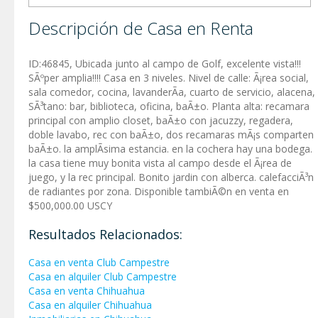
Descripción de Casa en Renta
ID:46845, Ubicada junto al campo de Golf, excelente vista!!!
SÃºper amplia!!!! Casa en 3 niveles. Nivel de calle: Ã¡rea social,
sala comedor, cocina, lavanderÃ­a, cuarto de servicio, alacena,
SÃ³tano: bar, biblioteca, oficina, baÃ±o. Planta alta: recamara
principal con amplio closet, baÃ±o con jacuzzy, regadera,
doble lavabo, rec con baÃ±o, dos recamaras mÃ¡s comparten
baÃ±o. la amplÃ­sima estancia. en la cochera hay una bodega.
la casa tiene muy bonita vista al campo desde el Ã¡rea de
juego, y la rec principal. Bonito jardin con alberca. calefacciÃ³n
de radiantes por zona. Disponible tambiÃ©n en venta en
$500,000.00 USCY
Resultados Relacionados:
Casa en venta Club Campestre
Casa en alquiler Club Campestre
Casa en venta Chihuahua
Casa en alquiler Chihuahua