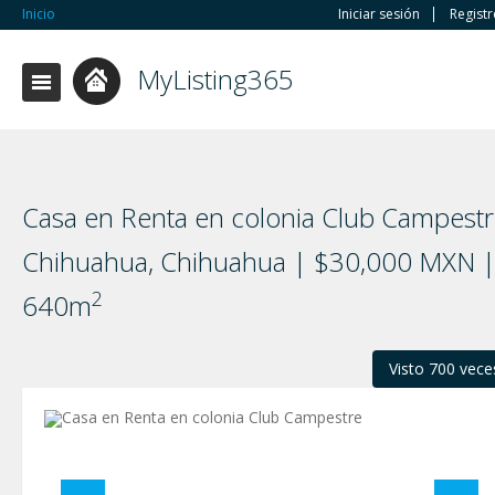
Inicio
Iniciar sesión
Regist
MyListing365
Casa en Renta en colonia Club Campestr
Chihuahua, Chihuahua | $30,000 MXN 
2
640m
Visto 700 vece