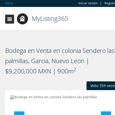
Inicio
Iniciar sesión
Regist
MyListing365
Bodega en Venta en colonia Sendero las
palmillas, Garci­a, Nuevo Leon |
2
$9,200,000 MXN | 900m
Visto 559 vece