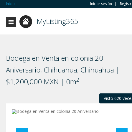
Inicio
Iniciar sesión
Regist
MyListing365
Bodega en Venta en colonia 20
Aniversario, Chihuahua, Chihuahua |
2
$1,200,000 MXN | 0m
Visto 620 vece