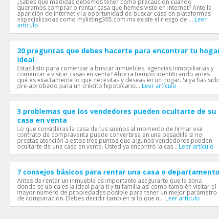
¿Sabes qué medidas debemos tener como precaución cuando
queramos comprar o rentar casa que hemos visto en internet? Ante la
aparición de internet y la oportunidad de buscar casa en plataformas
especializadas como mylisting365.com.mx existe el riesgo de ...
Leer
artículo
20 preguntas que debes hacerte para encontrar tu hoga
ideal
Estas listo para comenzar a buscar inmuebles, agencias inmobiliarias y
comenzar a visitar casas en venta? Ahorra tiempo identificando antes
qué es exactamente lo que necesitas y deseas en un hogar. Si ya has sid
pre-aprobado para un crédito hipotecario...
Leer artículo
3 problemas que los vendedores pueden ocultarte de su
casa en venta
Lo que consideras la casa de tus sueños al momento de firmar ese
contrato de compraventa puede convertirse en una pesadilla si no
prestas atención a estos tres puntos que algunos vendedores pueden
ocultarte de una casa en venta. Usted ya encontró la cas...
Leer artículo
7 consejos básicos para rentar una casa o departament
Antes de rentar un inmueble es importante asegurarte que la zona
donde se ubica es la ideal para ti y tu familia así como también visitar el
mayor número de propiedades posible para tener un mejor parámetro
de comparación. Debes decidir también si lo que n...
Leer artículo