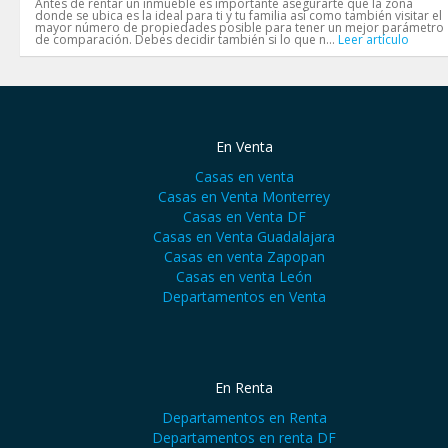
Antes de rentar un inmueble es importante asegurarte que la zona
donde se ubica es la ideal para ti y tu familia así como también visitar el
mayor número de propiedades posible para tener un mejor parámetro
de comparación. Debes decidir también si lo que n...
Leer artículo
En Venta
Casas en venta
Casas en Venta Monterrey
Casas en Venta DF
Casas en Venta Guadalajara
Casas en venta Zapopan
Casas en venta León
Departamentos en Venta
En Renta
Departamentos en Renta
Departamentos en renta DF