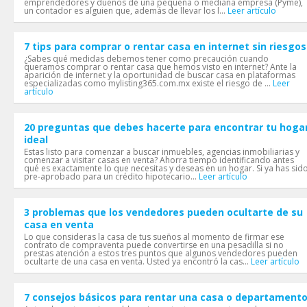
emprendedores y dueños de una pequeña o mediana empresa (Pyme),
un contador es alguien que, además de llevar los l...
Leer artículo
7 tips para comprar o rentar casa en internet sin riesgos
¿Sabes qué medidas debemos tener como precaución cuando
queramos comprar o rentar casa que hemos visto en internet? Ante la
aparición de internet y la oportunidad de buscar casa en plataformas
especializadas como mylisting365.com.mx existe el riesgo de ...
Leer
artículo
20 preguntas que debes hacerte para encontrar tu hoga
ideal
Estas listo para comenzar a buscar inmuebles, agencias inmobiliarias y
comenzar a visitar casas en venta? Ahorra tiempo identificando antes
qué es exactamente lo que necesitas y deseas en un hogar. Si ya has sid
pre-aprobado para un crédito hipotecario...
Leer artículo
3 problemas que los vendedores pueden ocultarte de su
casa en venta
Lo que consideras la casa de tus sueños al momento de firmar ese
contrato de compraventa puede convertirse en una pesadilla si no
prestas atención a estos tres puntos que algunos vendedores pueden
ocultarte de una casa en venta. Usted ya encontró la cas...
Leer artículo
7 consejos básicos para rentar una casa o departament