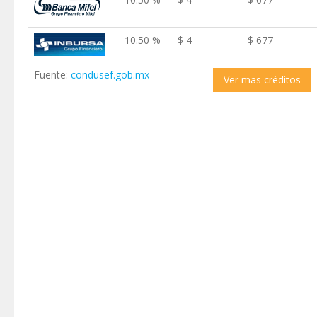
10.50 %
$ 4
$ 677
Fuente:
condusef.gob.mx
Ver mas créditos