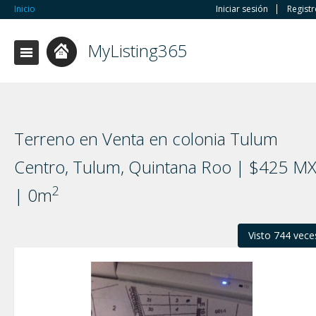
Inicio
Iniciar sesión
Regist
MyListing365
Terreno en Venta en colonia Tulum
Centro, Tulum, Quintana Roo | $425 M
2
| 0m
Visto 744 vece