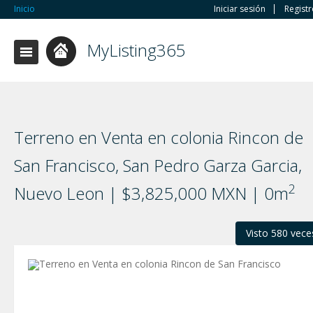
Inicio
Iniciar sesión
Regist
MyListing365
Terreno en Venta en colonia Rincon de
San Francisco, San Pedro Garza Garci­a,
2
Nuevo Leon | $3,825,000 MXN | 0m
Visto 580 vece