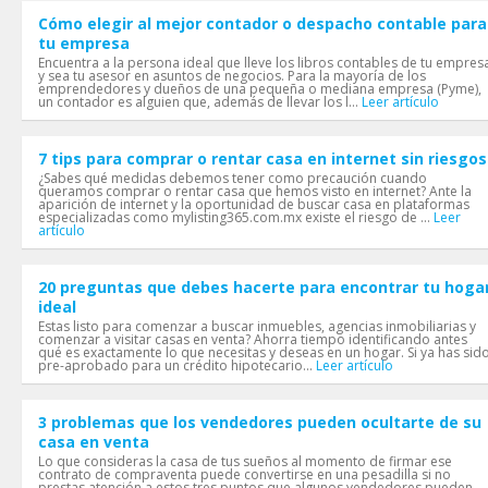
Cómo elegir al mejor contador o despacho contable para
tu empresa
Encuentra a la persona ideal que lleve los libros contables de tu empres
y sea tu asesor en asuntos de negocios. Para la mayoría de los
emprendedores y dueños de una pequeña o mediana empresa (Pyme),
un contador es alguien que, además de llevar los l...
Leer artículo
7 tips para comprar o rentar casa en internet sin riesgos
¿Sabes qué medidas debemos tener como precaución cuando
queramos comprar o rentar casa que hemos visto en internet? Ante la
aparición de internet y la oportunidad de buscar casa en plataformas
especializadas como mylisting365.com.mx existe el riesgo de ...
Leer
artículo
20 preguntas que debes hacerte para encontrar tu hoga
ideal
Estas listo para comenzar a buscar inmuebles, agencias inmobiliarias y
comenzar a visitar casas en venta? Ahorra tiempo identificando antes
qué es exactamente lo que necesitas y deseas en un hogar. Si ya has sid
pre-aprobado para un crédito hipotecario...
Leer artículo
3 problemas que los vendedores pueden ocultarte de su
casa en venta
Lo que consideras la casa de tus sueños al momento de firmar ese
contrato de compraventa puede convertirse en una pesadilla si no
prestas atención a estos tres puntos que algunos vendedores pueden