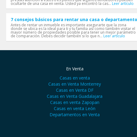
ocultarte de una casa en venta. Usted ya encontró la cas...
Leer artículo
7 consejos básicos para rentar una casa o departament
Antes de rentar un inmueble es importante asegurarte que la zona
donde se ubica es la ideal para ti y tu familia así como también visitar el
mayor número de propiedades posible para tener un mejor parámetro
de comparación. Debes decidir también si lo que n...
Leer artículo
En Venta
Casas en venta
Casas en Venta Monterrey
Casas en Venta DF
Casas en Venta Guadalajara
Casas en venta Zapopan
Casas en venta León
Departamentos en Venta