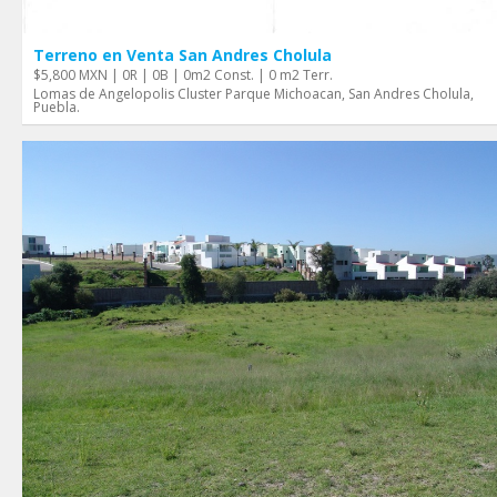
Terreno en Venta San Andres Cholula
$5,800 MXN | 0R | 0B | 0m2 Const. | 0 m2 Terr.
Lomas de Angelopolis Cluster Parque Michoacan, San Andres Cholula,
Puebla.