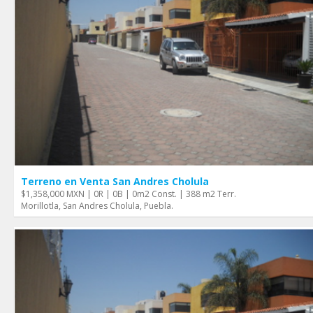
Terreno en Venta San Andres Cholula
$1,358,000 MXN | 0R | 0B | 0m2 Const. | 388 m2 Terr.
Morillotla, San Andres Cholula, Puebla.