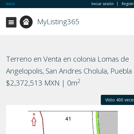
Inicio
Iniciar sesión
Regist
MyListing365
Terreno en Venta en colonia Lomas de
Angelopolis, San Andres Cholula, Puebla
2
$2,372,513 MXN | 0m
Visto 400 vece