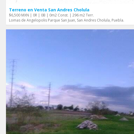
Terreno en Venta San Andres Cholula
$6,500 MXN | 0R | 0B | 0m2 Const. | 296 m2 Terr.
Lomas de Angelopolis Parque San Juan, San Andres Cholula, Puebla.