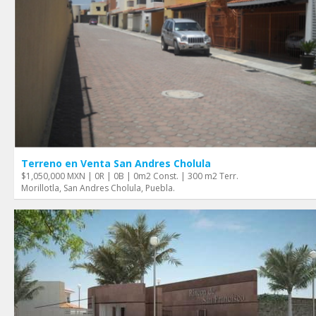
Terreno en Venta San Andres Cholula
$1,050,000 MXN | 0R | 0B | 0m2 Const. | 300 m2 Terr.
Morillotla, San Andres Cholula, Puebla.