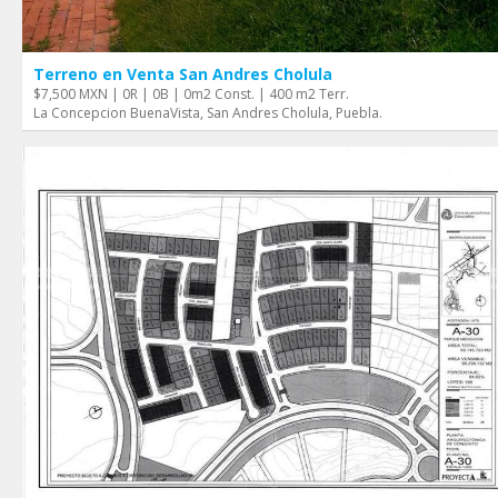
Terreno en Venta San Andres Cholula
$7,500 MXN | 0R | 0B | 0m2 Const. | 400 m2 Terr.
La Concepcion BuenaVista, San Andres Cholula, Puebla.