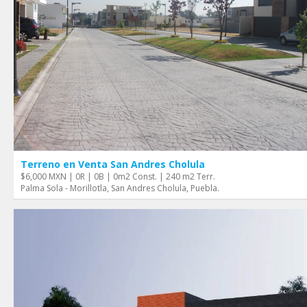
Terreno en Venta San Andres Cholula
$6,000 MXN | 0R | 0B | 0m2 Const. | 240 m2 Terr.
Palma Sola - Morillotla, San Andres Cholula, Puebla.