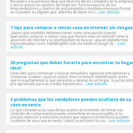
Encuentra a la persona ideal que lleve los libros contables de tu empres
y sea tu asesor en asuntos de negocios. Para la mayoría de los
emprendedores y dueños de una pequeña o mediana empresa (Pyme),
un contador es alguien que, además de llevar los l...
Leer artículo
7 tips para comprar o rentar casa en internet sin riesgos
¿Sabes qué medidas debemos tener como precaución cuando
queramos comprar o rentar casa que hemos visto en internet? Ante la
aparición de internet y la oportunidad de buscar casa en plataformas
especializadas como mylisting365.com.mx existe el riesgo de ...
Leer
artículo
20 preguntas que debes hacerte para encontrar tu hoga
ideal
Estas listo para comenzar a buscar inmuebles, agencias inmobiliarias y
comenzar a visitar casas en venta? Ahorra tiempo identificando antes
qué es exactamente lo que necesitas y deseas en un hogar. Si ya has sid
pre-aprobado para un crédito hipotecario...
Leer artículo
3 problemas que los vendedores pueden ocultarte de su
casa en venta
Lo que consideras la casa de tus sueños al momento de firmar ese
contrato de compraventa puede convertirse en una pesadilla si no
prestas atención a estos tres puntos que algunos vendedores pueden
ocultarte de una casa en venta. Usted ya encontró la cas...
Leer artículo