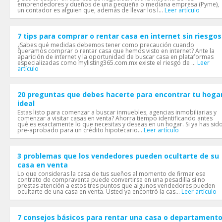
emprendedores y dueños de una pequeña o mediana empresa (Pyme),
un contador es alguien que, además de llevar los l...
Leer artículo
7 tips para comprar o rentar casa en internet sin riesgos
¿Sabes qué medidas debemos tener como precaución cuando
queramos comprar o rentar casa que hemos visto en internet? Ante la
aparición de internet y la oportunidad de buscar casa en plataformas
especializadas como mylisting365.com.mx existe el riesgo de ...
Leer
artículo
20 preguntas que debes hacerte para encontrar tu hoga
ideal
Estas listo para comenzar a buscar inmuebles, agencias inmobiliarias y
comenzar a visitar casas en venta? Ahorra tiempo identificando antes
qué es exactamente lo que necesitas y deseas en un hogar. Si ya has sid
pre-aprobado para un crédito hipotecario...
Leer artículo
3 problemas que los vendedores pueden ocultarte de su
casa en venta
Lo que consideras la casa de tus sueños al momento de firmar ese
contrato de compraventa puede convertirse en una pesadilla si no
prestas atención a estos tres puntos que algunos vendedores pueden
ocultarte de una casa en venta. Usted ya encontró la cas...
Leer artículo
7 consejos básicos para rentar una casa o departament