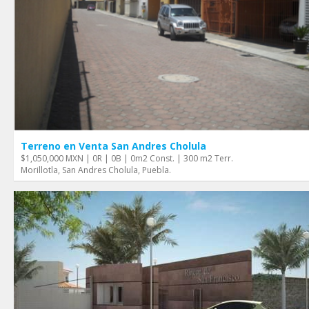
Terreno en Venta San Andres Cholula
$1,050,000 MXN | 0R | 0B | 0m2 Const. | 300 m2 Terr.
Morillotla, San Andres Cholula, Puebla.