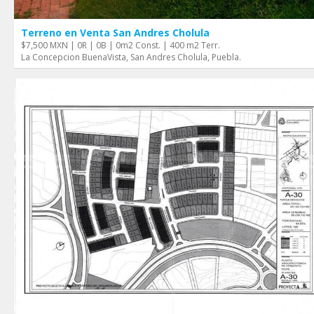
Terreno en Venta San Andres Cholula
$7,500 MXN | 0R | 0B | 0m2 Const. | 400 m2 Terr.
La Concepcion BuenaVista, San Andres Cholula, Puebla.