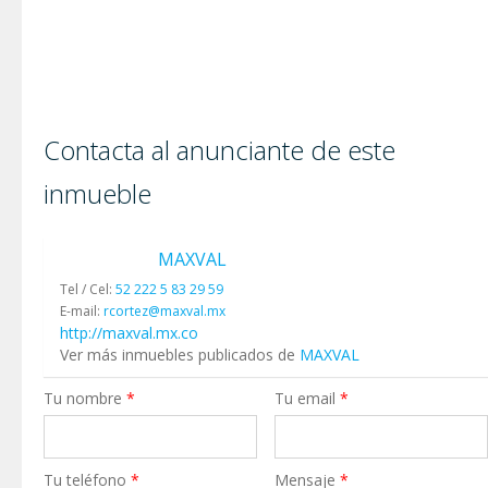
Contacta al anunciante de este
inmueble
MAXVAL
Tel / Cel:
52 222 5 83 29 59
E-mail:
rcortez@maxval.mx
http://maxval.mx.co
Ver más inmuebles publicados de
MAXVAL
Tu nombre
*
Tu email
*
Tu teléfono
*
Mensaje
*