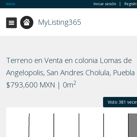
Inicio
Iniciar sesión
Regist
MyListing365
Terreno en Venta en colonia Lomas de
Angelopolis, San Andres Cholula, Puebla
2
$793,600 MXN | 0m
Visto 381 vece