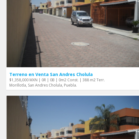
Terreno en Venta San Andres Cholula
$1,358,000 MXN | 0R | 0B | 0m2 Const. | 388 m2 Terr.
Morillotla, San Andres Cholula, Puebla.