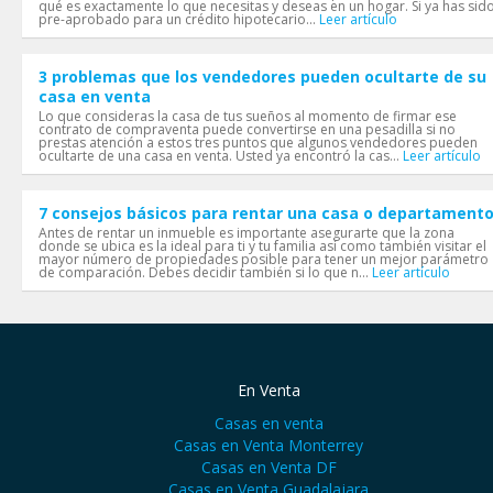
qué es exactamente lo que necesitas y deseas en un hogar. Si ya has sid
pre-aprobado para un crédito hipotecario...
Leer artículo
3 problemas que los vendedores pueden ocultarte de su
casa en venta
Lo que consideras la casa de tus sueños al momento de firmar ese
contrato de compraventa puede convertirse en una pesadilla si no
prestas atención a estos tres puntos que algunos vendedores pueden
ocultarte de una casa en venta. Usted ya encontró la cas...
Leer artículo
7 consejos básicos para rentar una casa o departament
Antes de rentar un inmueble es importante asegurarte que la zona
donde se ubica es la ideal para ti y tu familia así como también visitar el
mayor número de propiedades posible para tener un mejor parámetro
de comparación. Debes decidir también si lo que n...
Leer artículo
En Venta
Casas en venta
Casas en Venta Monterrey
Casas en Venta DF
Casas en Venta Guadalajara