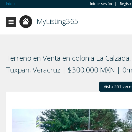
Inicio
Iniciar sesión
Regist
MyListing365
Terreno en Venta en colonia La Calzada,
Tuxpan, Veracruz | $300,000 MXN | 0
Visto 551 vece