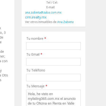
Tel / Cel:
E-mail:
ana.zubieta@zuba.com.mx
crm.irealty.mx
Ver otros inmuebles de
Ana Zubieta
a
o, 3
 de
Tu nombre
*
de
 de
Tu Email
*
mer,
a con
Tu Teléfono
 y
a Otis
s
Tu Mensaje
*