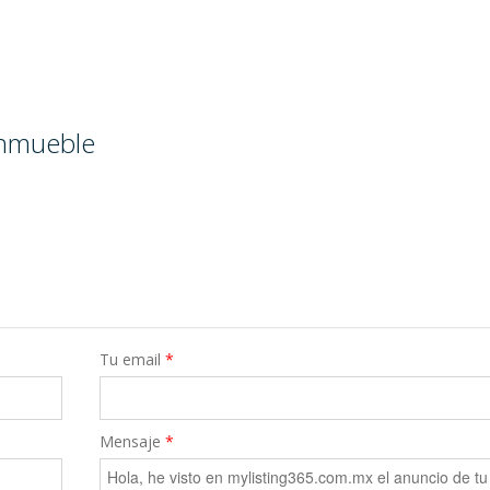
inmueble
Tu email
*
Mensaje
*