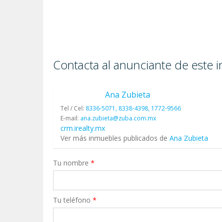
Contacta al anunciante de este 
Ana Zubieta
Tel / Cel:
8336-5071, 8338-4398, 1772-9566
E-mail:
ana.zubieta@zuba.com.mx
crm.irealty.mx
Ver más inmuebles publicados de
Ana Zubieta
Tu nombre
*
Tu teléfono
*