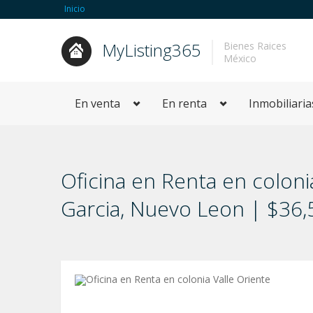
Inicio
MyListing365
Bienes Raices
México
En venta
En renta
Inmobiliaria
Oficina en Renta en coloni
Garci­a, Nuevo Leon | $3