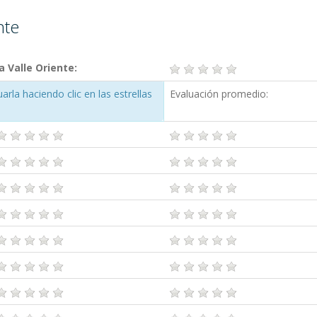
nte
 Valle Oriente:
rla haciendo clic en las estrellas
Evaluación promedio: