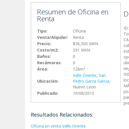
Resumen de Oficina en
D
Renta
ID
Tipo:
Oficina
To
Venta/Alquiler:
Renta
CA
Precio:
$36,500 MXN
cu
Costo/m2:
291 MXN
es
Baños:
0
op
Recámaras:
0
ub
ne
2
Área:
126m
IX
Valle Oriente
,
San
lo
Ubicación:
Pedro Garza Garci­a
,
MÃ
Nuevo Leon
pi
Publicado:
10/08/2015
pa
pr
Resultados Relacionados:
Oficina en venta Valle Oriente