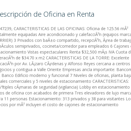
escripción de Oficina en Renta
:47239, CARACTERISTICAS DE LAS OFICINAS: Oficina de 125.56 mÂ²
talmente equipadas Aire acondicionado y calefacciÃ³n (equipos marc
RRIER) 3 Privados con baÃ±o compartido, recepciÃ³n, Ã¡rea de trabaj
bÃ­culos semiprivados, cocineta/comedor para empleados 6 Cajones
tacionamiento Vistas espectaculares Renta $32,500 mÃ¡s IVA Cuota 
eraciÃ³n de $34.70 x m2 CARACTERISTICAS DE LA TORRE: Excelente
icaciÃ³n por Av. LÃ¡zaro CÃ¡rdenas y Alfonso Reyes cercana a centros
gocios y contigua a Valle Oriente Empresas ancla importante: Banco
E Banco Edificio moderno y funcional 7 Niveles de oficinas, planta baj
cales comerciales y 5 niveles de estacionamiento CARACTERISTICAS:
ºltiples cÃ¡maras de seguridad (vigilancia) Lobby en estacionamiento
sos de oficina con acabados de primera Tres elevadores de lujo marc
ra 11 personas Estacionamiento: 313 privados y 38 para visitantes Lo
ecios por mÂ² incluyen el costo de cajones de estacionamiento