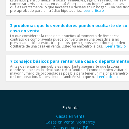
Estas listo para comenzar a buscar inmuebles, agencias inmobiliarias y
comenzar a visitar casas en venta? Ahorra tiempo identificando antes
qué es exactamente lo que necesitas y deseas en un hogar. Si ya has sid
pre-aprobado para un crédito hipotecario...
Leer artículo
3 problemas que los vendedores pueden ocultarte de su
casa en venta
Lo que consideras la casa de tus sueños al momento de firmar ese
contrato de compraventa puede convertirse en una pesadilla si no
prestas atención a estos tres puntos que algunos vendedores pueden
ocultarte de una casa en venta. Usted ya encontró la cas...
Leer artículo
7 consejos básicos para rentar una casa o departament
Antes de rentar un inmueble es importante asegurarte que la zona
donde se ubica es la ideal para ti y tu familia así como también visitar el
mayor número de propiedades posible para tener un mejor parámetro
de comparación. Debes decidir también si lo que n...
Leer artículo
En Venta
Casas en venta
Casas en Venta Monterrey
Casas en Venta DF