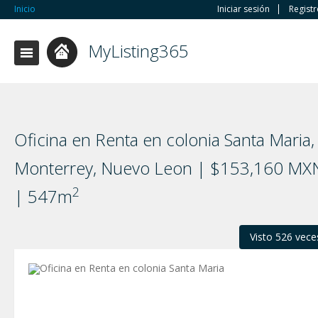
Inicio
Iniciar sesión
Regist
MyListing365
Oficina en Renta en colonia Santa Maria,
Monterrey, Nuevo Leon | $153,160 MX
2
| 547m
Visto 526 vece