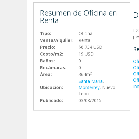
Resumen de Oficina en
D
Renta
ID
Tipo:
Oficina
pe
Venta/Alquiler:
Renta
Precio:
$6,734 USD
Re
Costo/m2:
19 USD
Baños:
0
Of
Recámaras:
0
Of
Of
2
Área:
364m
Of
Santa Maria
,
In
Ubicación:
Monterrey
, Nuevo
Leon
Publicado:
03/08/2015