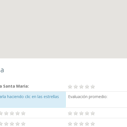
ia
a Santa Maria:
la haciendo clic en las estrellas
Evaluación promedio: