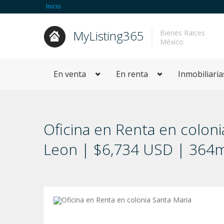
Inicio
MyListing365
Bienes Raices
México
En venta
En renta
Inmobiliaria
Oficina en Renta en colon
Leon | $6,734 USD | 364