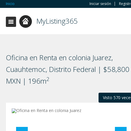
Inicio
Iniciar sesión
Regist
MyListing365
Oficina en Renta en colonia Juarez,
Cuauhtemoc, Distrito Federal | $58,800
2
MXN | 196m
Visto 570 vece