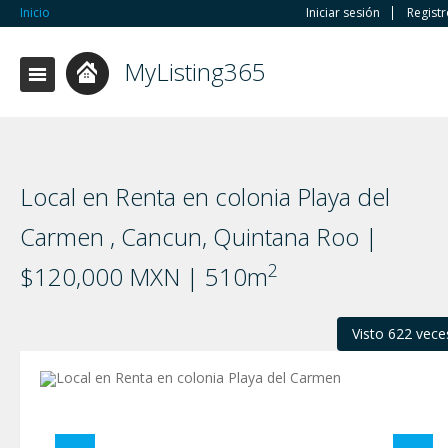
Inicio
Iniciar sesión
Regist
MyListing365
Local en Renta en colonia Playa del
Carmen , Cancun, Quintana Roo |
2
$120,000 MXN | 510m
Visto 622 vece