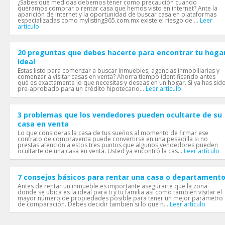
¿Sabes qué medidas debemos tener como precaución cuando
queramos comprar o rentar casa que hemos visto en internet? Ante la
aparición de internet y la oportunidad de buscar casa en plataformas
especializadas como mylisting365.com.mx existe el riesgo de ...
Leer
artículo
20 preguntas que debes hacerte para encontrar tu hoga
ideal
Estas listo para comenzar a buscar inmuebles, agencias inmobiliarias y
comenzar a visitar casas en venta? Ahorra tiempo identificando antes
qué es exactamente lo que necesitas y deseas en un hogar. Si ya has sid
pre-aprobado para un crédito hipotecario...
Leer artículo
3 problemas que los vendedores pueden ocultarte de su
casa en venta
Lo que consideras la casa de tus sueños al momento de firmar ese
contrato de compraventa puede convertirse en una pesadilla si no
prestas atención a estos tres puntos que algunos vendedores pueden
ocultarte de una casa en venta. Usted ya encontró la cas...
Leer artículo
7 consejos básicos para rentar una casa o departament
Antes de rentar un inmueble es importante asegurarte que la zona
donde se ubica es la ideal para ti y tu familia así como también visitar el
mayor número de propiedades posible para tener un mejor parámetro
de comparación. Debes decidir también si lo que n...
Leer artículo