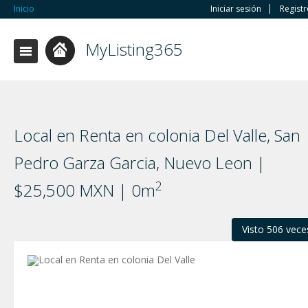
Inicio
Iniciar sesión
Regist
MyListing365
Local en Renta en colonia Del Valle, San
Pedro Garza Garci­a, Nuevo Leon |
2
$25,500 MXN | 0m
Visto 506 vece