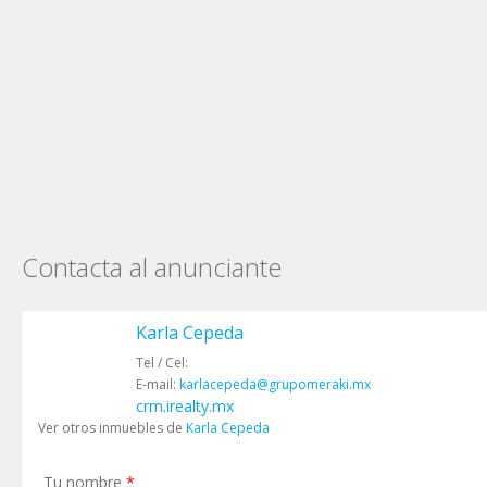
Contacta al anunciante
Karla Cepeda
Tel / Cel:
E-mail:
karlacepeda@grupomeraki.mx
crm.irealty.mx
Ver otros inmuebles de
Karla Cepeda
Tu nombre
*