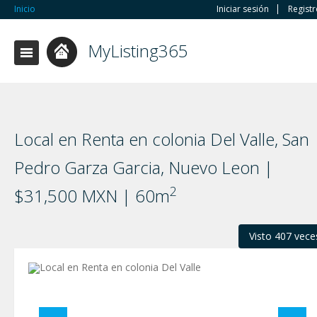
Inicio
Iniciar sesión
Regist
MyListing365
Local en Renta en colonia Del Valle, San
Pedro Garza Garci­a, Nuevo Leon |
2
$31,500 MXN | 60m
Visto 407 vece