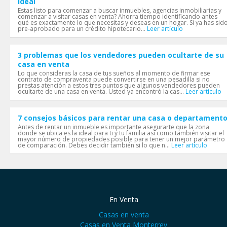
ideal
Estas listo para comenzar a buscar inmuebles, agencias inmobiliarias y
comenzar a visitar casas en venta? Ahorra tiempo identificando antes
qué es exactamente lo que necesitas y deseas en un hogar. Si ya has sid
pre-aprobado para un crédito hipotecario...
Leer artículo
3 problemas que los vendedores pueden ocultarte de su
casa en venta
Lo que consideras la casa de tus sueños al momento de firmar ese
contrato de compraventa puede convertirse en una pesadilla si no
prestas atención a estos tres puntos que algunos vendedores pueden
ocultarte de una casa en venta. Usted ya encontró la cas...
Leer artículo
7 consejos básicos para rentar una casa o departament
Antes de rentar un inmueble es importante asegurarte que la zona
donde se ubica es la ideal para ti y tu familia así como también visitar el
mayor número de propiedades posible para tener un mejor parámetro
de comparación. Debes decidir también si lo que n...
Leer artículo
En Venta
Casas en venta
Casas en Venta Monterrey