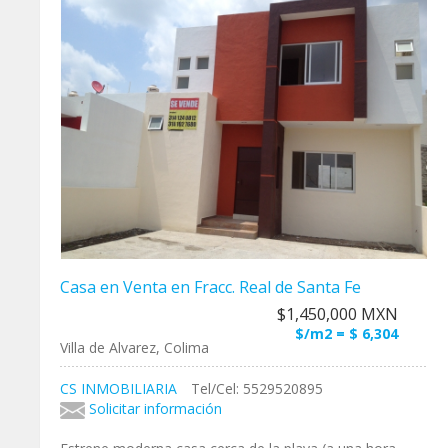
Casa en Venta en Fracc. Real de Santa Fe
$1,450,000 MXN
$/m2 = $ 6,304
Villa de Alvarez, Colima
CS INMOBILIARIA
Tel/Cel: 5529520895
Solicitar información