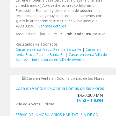
Estrene moderna casa cerca de la playa (a una hora
y media aprox.) Aproveche su crédito Infonavit,
Fovissste o Bancario y dese el lujo de adquirir una
residencia nueva y muy bien ubicada. Llamenos con
gusto le atenderemos!!!!!!!!!!! Cel 55 2952 0895 o al
4983 3359. ...
Ver más detalles
2
Área:
230m
3
2
Publicado:
09/08/2026
Resultados Relacionados:
Casas en venta Fracc. Real de Santa Fe
|
Casas en
renta Fracc. Real de Santa Fe
|
Casas en venta Villa de
Alvarez
|
Inmobiliarias en Villa de Alvarez
Casa en Venta en Colonia Lomas de las Flores
$420,000 MN
$/m2 = $ 6,364
Villa de Alvarez, Colima
SERVICIOS INMOBILIARIOS HABITAT, S A DE C V