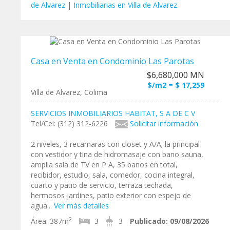
de Alvarez
|
Inmobiliarias en Villa de Alvarez
Casa en Venta en Condominio Las Parotas
$6,680,000 MN
$/m2 = $ 17,259
Villa de Alvarez, Colima
SERVICIOS INMOBILIARIOS HABITAT, S A DE C V
Tel/Cel: (312) 312-6226
Solicitar información
2 niveles, 3 recamaras con closet y A/A; la principal
con vestidor y tina de hidromasaje con bano sauna,
amplia sala de TV en P A, 35 banos en total,
recibidor, estudio, sala, comedor, cocina integral,
cuarto y patio de servicio, terraza techada,
hermosos jardines, patio exterior con espejo de
agua...
Ver más detalles
2
Área:
387m
3
3
Publicado:
09/08/2026