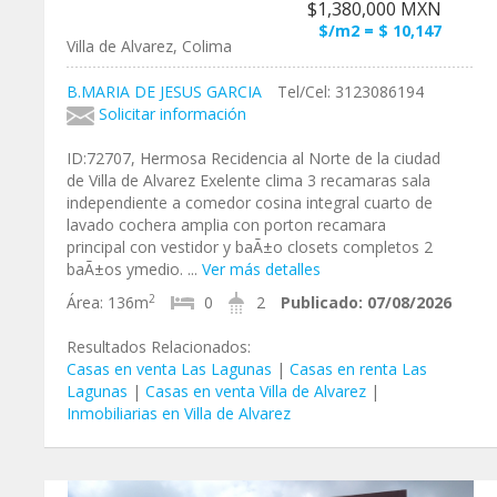
$1,380,000 MXN
$/m2 = $ 10,147
Villa de Alvarez, Colima
B.MARIA DE JESUS GARCIA
Tel/Cel: 3123086194
Solicitar información
ID:72707, Hermosa Recidencia al Norte de la ciudad
de Villa de Alvarez Exelente clima 3 recamaras sala
independiente a comedor cosina integral cuarto de
lavado cochera amplia con porton recamara
principal con vestidor y baÃ±o closets completos 2
baÃ±os ymedio. ...
Ver más detalles
2
Área:
136m
0
2
Publicado:
07/08/2026
Resultados Relacionados:
Casas en venta Las Lagunas
|
Casas en renta Las
Lagunas
|
Casas en venta Villa de Alvarez
|
Inmobiliarias en Villa de Alvarez