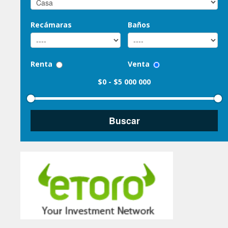
Recámaras
Baños
Renta
Venta
$0
-
$5 000 000