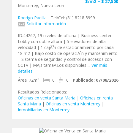
$/m2 = $ 27,500
Monterrey, Nuevo Leon
Rodrigo Padilla
Tel/Cel: (81) 8218 5999
Solicitar información
ID:44267, 19 niveles de oficina | Business center |
Lobby con doble altura | 5 elevadores de alta
velocidad | 1 cajÃ³n de estacionamiento por cada
18 m2 | Bajo costo de operaciÃ³n y mantenimiento
| Sistema de seguridad y control de accesos con
CCTV | MÃ¡s tamaÃ±os disponibles ...
Ver más
detalles
2
Área:
72m
0
0
Publicado:
07/08/2026
Resultados Relacionados:
Oficinas en venta Santa Maria
|
Oficinas en renta
Santa Maria
|
Oficinas en venta Monterrey
|
Inmobiliarias en Monterrey