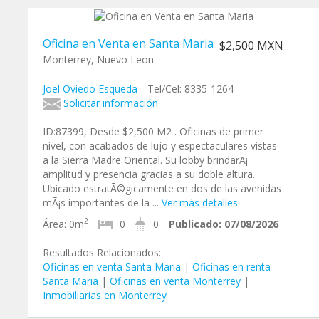
Oficina en Venta en Santa Maria
$2,500 MXN
Monterrey, Nuevo Leon
Joel Oviedo Esqueda
Tel/Cel: 8335-1264
Solicitar información
ID:87399, Desde $2,500 M2 . Oficinas de primer
nivel, con acabados de lujo y espectaculares vistas
a la Sierra Madre Oriental. Su lobby brindarÃ¡
amplitud y presencia gracias a su doble altura.
Ubicado estratÃ©gicamente en dos de las avenidas
mÃ¡s importantes de la ...
Ver más detalles
2
Área:
0m
0
0
Publicado:
07/08/2026
Resultados Relacionados:
Oficinas en venta Santa Maria
|
Oficinas en renta
Santa Maria
|
Oficinas en venta Monterrey
|
Inmobiliarias en Monterrey