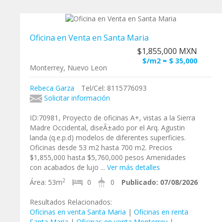
Oficina en Venta en Santa Maria
$1,855,000 MXN
$/m2 = $ 35,000
Monterrey, Nuevo Leon
Rebeca Garza
Tel/Cel: 8115776093
Solicitar información
ID:70981, Proyecto de oficinas A+, vistas a la Sierra
Madre Occidental, diseÃ±ado por el Arq. Agustin
landa (q.e.p.d) modelos de diferentes superficies.
Oficinas desde 53 m2 hasta 700 m2. Precios
$1,855,000 hasta $5,760,000 pesos Amenidades
con acabados de lujo ...
Ver más detalles
2
Área:
53m
0
0
Publicado:
07/08/2026
Resultados Relacionados:
Oficinas en venta Santa Maria
|
Oficinas en renta
Santa Maria
|
Oficinas en venta Monterrey
|