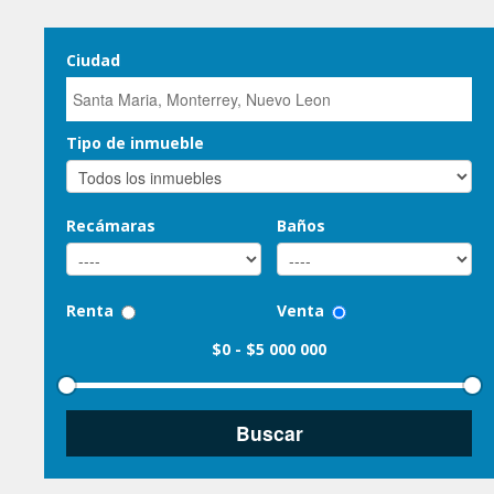
Ciudad
Tipo de inmueble
Recámaras
Baños
Renta
Venta
$0
-
$5 000 000