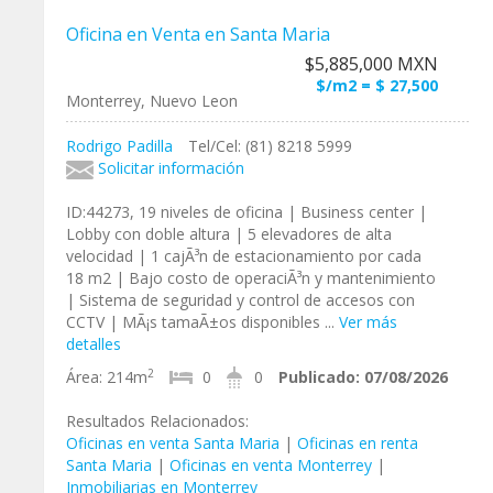
Oficina en Venta en Santa Maria
$5,885,000 MXN
$/m2 = $ 27,500
Monterrey, Nuevo Leon
Rodrigo Padilla
Tel/Cel: (81) 8218 5999
Solicitar información
ID:44273, 19 niveles de oficina | Business center |
Lobby con doble altura | 5 elevadores de alta
velocidad | 1 cajÃ³n de estacionamiento por cada
18 m2 | Bajo costo de operaciÃ³n y mantenimiento
| Sistema de seguridad y control de accesos con
CCTV | MÃ¡s tamaÃ±os disponibles ...
Ver más
detalles
2
Área:
214m
0
0
Publicado:
07/08/2026
Resultados Relacionados:
Oficinas en venta Santa Maria
|
Oficinas en renta
Santa Maria
|
Oficinas en venta Monterrey
|
Inmobiliarias en Monterrey