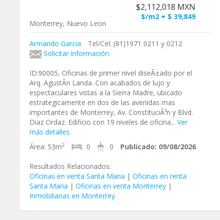
$2,112,018 MXN
$/m2 = $ 39,849
Monterrey, Nuevo Leon
Armando Garcia
Tel/Cel: (81)1971 0211 y 0212
Solicitar información
ID:90005, Oficinas de primer nivel diseÃ±ado por el
Arq. AgustÃ­n Landa. Con acabados de lujo y
espectaculares vistas a la Sierra Madre, ubicado
estrategicamente en dos de las avenidas mas
importantes de Monterrey, Av. ConstituciÃ³n y Blvd.
Diaz Ordaz. Edificio con 19 niveles de oficina...
Ver
más detalles
2
Área:
53m
0
0
Publicado:
09/08/2026
Resultados Relacionados:
Oficinas en venta Santa Maria
|
Oficinas en renta
Santa Maria
|
Oficinas en venta Monterrey
|
Inmobiliarias en Monterrey