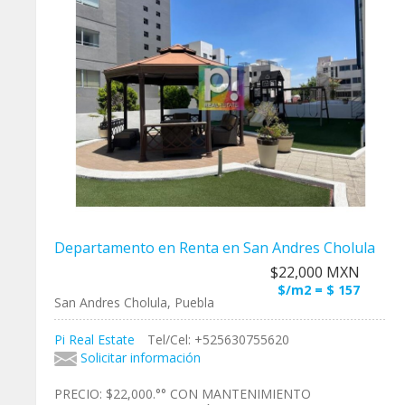
Departamento en Renta en San Andres Cholula
$22,000 MXN
$/m2 = $ 157
San Andres Cholula, Puebla
Pi Real Estate
Tel/Cel: +525630755620
Solicitar información
PRECIO: $22,000.°° CON MANTENIMIENTO