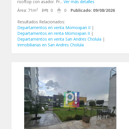
rooftop con asador. Pr...
Ver más detalles
2
Área:
71m
0
0
Publicado:
09/08/2026
Resultados Relacionados:
Departamentos en venta Momoxpan II
|
Departamentos en renta Momoxpan II
|
Departamentos en venta San Andres Cholula
|
Inmobiliarias en San Andres Cholula