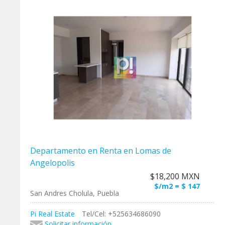
Departamento en Renta en Lomas de
Angelopolis
$18,200 MXN
$/m2 = $ 147
San Andres Cholula, Puebla
Pi Real Estate
Tel/Cel: +525634686090
Solicitar información