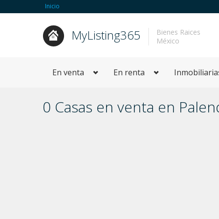
Inicio
MyListing365
Bienes Raices
México
En venta
En renta
Inmobiliaria
0 Casas en venta en Pale