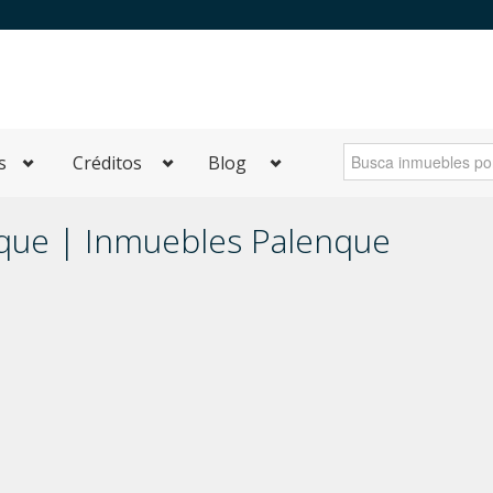
s
Créditos
Blog
nque | Inmuebles Palenque