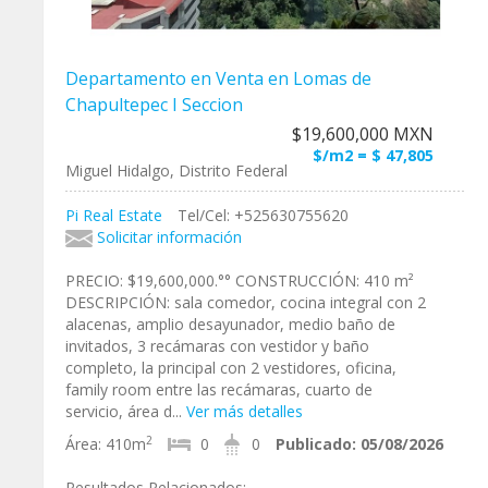
Departamento en Venta en Lomas de
Chapultepec I Seccion
$19,600,000 MXN
$/m2 = $ 47,805
Miguel Hidalgo, Distrito Federal
Pi Real Estate
Tel/Cel: +525630755620
Solicitar información
PRECIO: $19,600,000.°° CONSTRUCCIÓN: 410 m²
DESCRIPCIÓN: sala comedor, cocina integral con 2
alacenas, amplio desayunador, medio baño de
invitados, 3 recámaras con vestidor y baño
completo, la principal con 2 vestidores, oficina,
family room entre las recámaras, cuarto de
servicio, área d...
Ver más detalles
2
Área:
410m
0
0
Publicado:
05/08/2026
Resultados Relacionados: