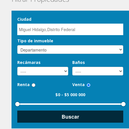
Ciudad
Tipo de inmueble
Recámaras
Baños
Renta
Venta
$0
-
$5 000 000