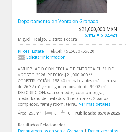
Departamento en Venta en Granada
$21,000,000 MXN
$/m2 = $ 82,421
Miguel Hidalgo, Distrito Federal
Pi Real Estate
Tel/Cel: +525630755620
Solicitar información
AMUEBLADO CON FECHA DE ENTREGA EL 31 DE
AGOSTO 2026. PRECIO: $21,000,000.°°
CONSTRUCCIÓN: 138.40 m² habitables más terraza
de 26.37 m² y roof garden privado de 90.02 m²
DESCRIPCIÓN: sala comedor, cocina integral,
medio baño de invitados. 3 recámaras, 2 baños
completos, family room, terra...
Ver más detalles
2
Área:
255m
0
0
Publicado:
05/08/2026
Resultados Relacionados:
Departamentos en venta Granada
|
Departamentos