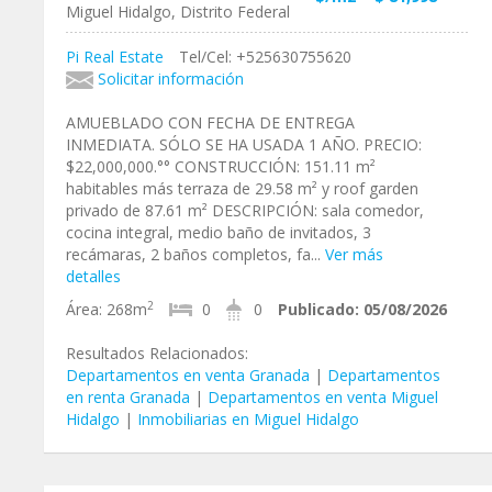
Miguel Hidalgo, Distrito Federal
Pi Real Estate
Tel/Cel: +525630755620
Solicitar información
AMUEBLADO CON FECHA DE ENTREGA
INMEDIATA. SÓLO SE HA USADA 1 AÑO. PRECIO:
$22,000,000.°° CONSTRUCCIÓN: 151.11 m²
habitables más terraza de 29.58 m² y roof garden
privado de 87.61 m² DESCRIPCIÓN: sala comedor,
cocina integral, medio baño de invitados, 3
recámaras, 2 baños completos, fa...
Ver más
detalles
2
Área:
268m
0
0
Publicado:
05/08/2026
Resultados Relacionados:
Departamentos en venta Granada
|
Departamentos
en renta Granada
|
Departamentos en venta Miguel
Hidalgo
|
Inmobiliarias en Miguel Hidalgo