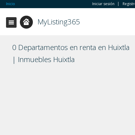
Inicio
Iniciar sesión
Regist
MyListing365
0 Departamentos en renta en Huixtla
| Inmuebles Huixtla